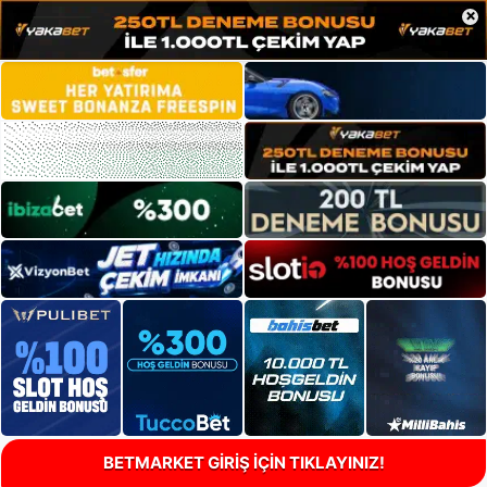
×
BETMARKET GİRİŞ İÇİN TIKLAYINIZ!