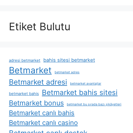
Etiket Bulutu
bahis sitesi betmarket
adresi betmarket
Betmarket
betmarket adres
Betmarket adresi
betmarket avantajlar
Betmarket bahis sitesi
betmarket bahis
Betmarket bonus
betmarket bu sırada bazı şikâyetleri
Betmarket canlı bahis
Betmarket canlı casino
Betmarket canlı destek