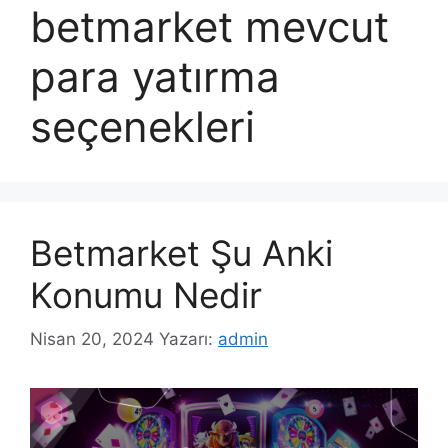
betmarket mevcut
para yatırma
seçenekleri
Betmarket Şu Anki
Konumu Nedir
Nisan 20, 2024
Yazarı:
admin