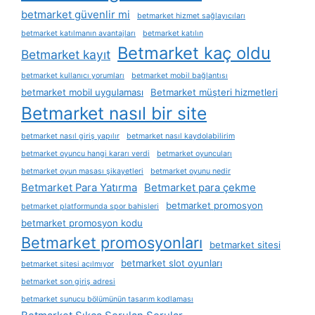
betmarket güvenlir mi
betmarket hizmet sağlayıcıları
betmarket katılmanın avantajları
betmarket katılın
Betmarket kaç oldu
Betmarket kayıt
betmarket kullanıcı yorumları
betmarket mobil bağlantısı
betmarket mobil uygulaması
Betmarket müşteri hizmetleri
Betmarket nasıl bir site
betmarket nasıl giriş yapılır
betmarket nasıl kaydolabilirim
betmarket oyuncu hangi kararı verdi
betmarket oyuncuları
betmarket oyun masası şikayetleri
betmarket oyunu nedir
Betmarket Para Yatırma
Betmarket para çekme
betmarket promosyon
betmarket platformunda spor bahisleri
betmarket promosyon kodu
Betmarket promosyonları
betmarket sitesi
betmarket slot oyunları
betmarket sitesi açılmıyor
betmarket son giriş adresi
betmarket sunucu bölümünün tasarım kodlaması