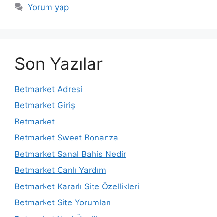
Yorum yap
Son Yazılar
Betmarket Adresi
Betmarket Giriş
Betmarket
Betmarket Sweet Bonanza
Betmarket Sanal Bahis Nedir
Betmarket Canlı Yardım
Betmarket Kararlı Site Özellikleri
Betmarket Site Yorumları