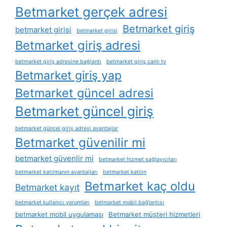
Betmarket gerçek adresi
Betmarket giriş
betmarket girisi
betmarket girisi
Betmarket giriş adresi
betmarket giriş adresine bağlantı
betmarket giriş canlı tv
Betmarket giriş yap
Betmarket güncel adresi
Betmarket güncel giriş
betmarket güncel giriş adresi avantajlar
Betmarket güvenilir mi
betmarket güvenlir mi
betmarket hizmet sağlayıcıları
betmarket katılmanın avantajları
betmarket katılın
Betmarket kaç oldu
Betmarket kayıt
betmarket kullanıcı yorumları
betmarket mobil bağlantısı
betmarket mobil uygulaması
Betmarket müşteri hizmetleri