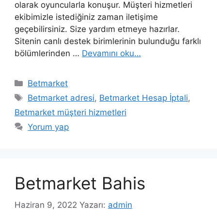
olarak oyuncularla konuşur. Müşteri hizmetleri
ekibimizle istediğiniz zaman iletişime
geçebilirsiniz. Size yardım etmeye hazırlar.
Sitenin canlı destek birimlerinin bulunduğu farklı
bölümlerinden …
Devamını oku…
Kategoriler
Betmarket
Etiketler
Betmarket adresi
,
Betmarket Hesap İptali
,
Betmarket müşteri hizmetleri
Yorum yap
Betmarket Bahis
Haziran 9, 2022
Yazarı:
admin