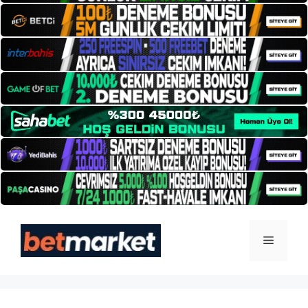
İçeriğe
atla
Menü