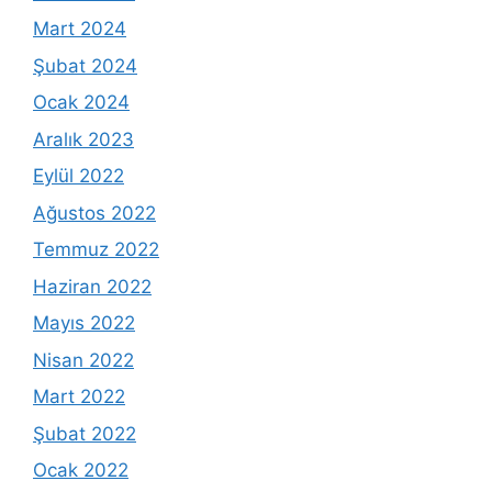
Mart 2024
Şubat 2024
Ocak 2024
Aralık 2023
Eylül 2022
Ağustos 2022
Temmuz 2022
Haziran 2022
Mayıs 2022
Nisan 2022
Mart 2022
Şubat 2022
Ocak 2022