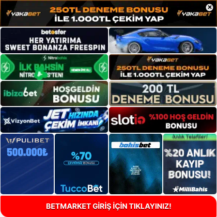
×
BETMARKET GİRİŞ İÇİN TIKLAYINIZ!