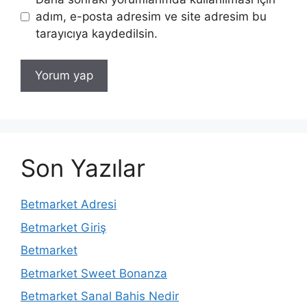
adım, e-posta adresim ve site adresim bu
tarayıcıya kaydedilsin.
Son Yazılar
Betmarket Adresi
Betmarket Giriş
Betmarket
Betmarket Sweet Bonanza
Betmarket Sanal Bahis Nedir