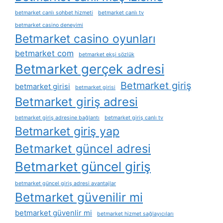
betmarket canlı sohbet hizmeti
betmarket canlı tv
betmarket casino deneyimi
Betmarket casino oyunları
betmarket com
betmarket ekşi sözlük
Betmarket gerçek adresi
Betmarket giriş
betmarket girisi
betmarket girisi
Betmarket giriş adresi
betmarket giriş adresine bağlantı
betmarket giriş canlı tv
Betmarket giriş yap
Betmarket güncel adresi
Betmarket güncel giriş
betmarket güncel giriş adresi avantajlar
Betmarket güvenilir mi
betmarket güvenlir mi
betmarket hizmet sağlayıcıları