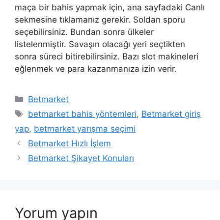
maça bir bahis yapmak için, ana sayfadaki Canlı
sekmesine tıklamanız gerekir. Soldan sporu
seçebilirsiniz. Bundan sonra ülkeler
listelenmiştir. Savaşın olacağı yeri seçtikten
sonra süreci bitirebilirsiniz. Bazı slot makineleri
eğlenmek ve para kazanmanıza izin verir.
Kategoriler
Betmarket
Etiketler
betmarket bahis yöntemleri
,
Betmarket giriş
yap
,
betmarket yarışma seçimi
Yazı
Betmarket Hızlı İşlem
dolaşımı
Betmarket Şikayet Konuları
Yorum yapın