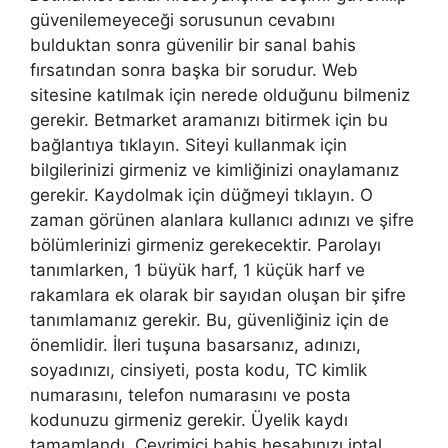
güvenilemeyeceği sorusunun cevabını
bulduktan sonra güvenilir bir sanal bahis
fırsatından sonra başka bir sorudur. Web
sitesine katılmak için nerede olduğunu bilmeniz
gerekir. Betmarket aramanızı bitirmek için bu
bağlantıya tıklayın. Siteyi kullanmak için
bilgilerinizi girmeniz ve kimliğinizi onaylamanız
gerekir. Kaydolmak için düğmeyi tıklayın. O
zaman görünen alanlara kullanıcı adınızı ve şifre
bölümlerinizi girmeniz gerekecektir. Parolayı
tanımlarken, 1 büyük harf, 1 küçük harf ve
rakamlara ek olarak bir sayıdan oluşan bir şifre
tanımlamanız gerekir. Bu, güvenliğiniz için de
önemlidir. İleri tuşuna basarsanız, adınızı,
soyadınızı, cinsiyeti, posta kodu, TC kimlik
numarasını, telefon numarasını ve posta
kodunuzu girmeniz gerekir. Üyelik kaydı
tamamlandı. Çevrimiçi bahis hesabınızı iptal