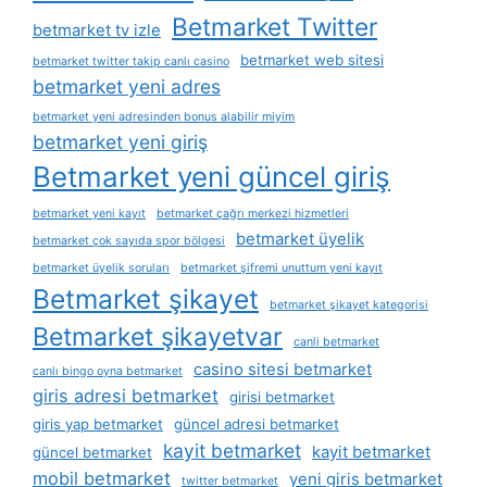
Betmarket Twitter
betmarket tv izle
betmarket web sitesi
betmarket twitter takip canlı casino
betmarket yeni adres
betmarket yeni adresinden bonus alabilir miyim
betmarket yeni giriş
Betmarket yeni güncel giriş
betmarket yeni kayıt
betmarket çağrı merkezi hizmetleri
betmarket üyelik
betmarket çok sayıda spor bölgesi
betmarket üyelik soruları
betmarket şifremi unuttum yeni kayıt
Betmarket şikayet
betmarket şikayet kategorisi
Betmarket şikayetvar
canli betmarket
casino sitesi betmarket
canlı bingo oyna betmarket
giris adresi betmarket
girisi betmarket
giris yap betmarket
güncel adresi betmarket
kayit betmarket
kayit betmarket
güncel betmarket
mobil betmarket
yeni giris betmarket
twitter betmarket