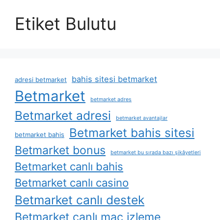
Etiket Bulutu
bahis sitesi betmarket
adresi betmarket
Betmarket
betmarket adres
Betmarket adresi
betmarket avantajlar
Betmarket bahis sitesi
betmarket bahis
Betmarket bonus
betmarket bu sırada bazı şikâyetleri
Betmarket canlı bahis
Betmarket canlı casino
Betmarket canlı destek
Betmarket canlı maç izleme