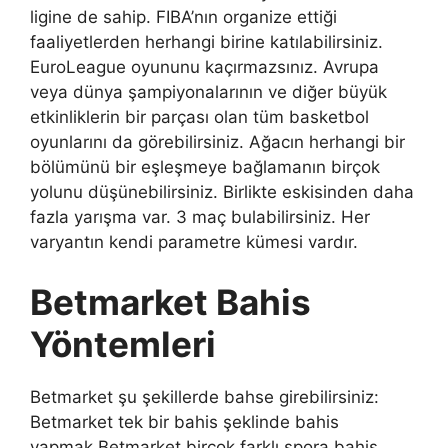
ligine de sahip. FIBA’nın organize ettiği
faaliyetlerden herhangi birine katılabilirsiniz.
EuroLeague oyununu kaçırmazsınız. Avrupa
veya dünya şampiyonalarının ve diğer büyük
etkinliklerin bir parçası olan tüm basketbol
oyunlarını da görebilirsiniz. Ağacın herhangi bir
bölümünü bir eşleşmeye bağlamanın birçok
yolunu düşünebilirsiniz. Birlikte eskisinden daha
fazla yarışma var. 3 maç bulabilirsiniz. Her
varyantın kendi parametre kümesi vardır.
Betmarket Bahis
Yöntemleri
Betmarket şu şekillerde bahse girebilirsiniz:
Betmarket tek bir bahis şeklinde bahis
yapmak.Betmarket birçok farklı spora bahis