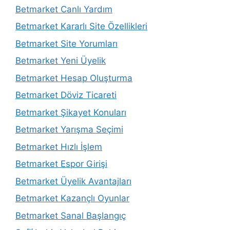
Betmarket Canlı Yardım
Betmarket Kararlı Site Özellikleri
Betmarket Site Yorumları
Betmarket Yeni Üyelik
Betmarket Hesap Oluşturma
Betmarket Döviz Ticareti
Betmarket Şikayet Konuları
Betmarket Yarışma Seçimi
Betmarket Hızlı İşlem
Betmarket Espor Girişi
Betmarket Üyelik Avantajları
Betmarket Kazançlı Oyunlar
Betmarket Sanal Başlangıç