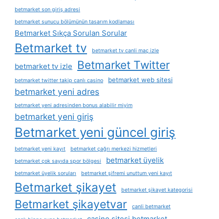
betmarket son giriş adresi
betmarket sunucu bölümünün tasarım kodlaması
Betmarket Sıkça Sorulan Sorular
Betmarket tv
betmarket tv canli maç izle
Betmarket Twitter
betmarket tv izle
betmarket web sitesi
betmarket twitter takip canlı casino
betmarket yeni adres
betmarket yeni adresinden bonus alabilir miyim
betmarket yeni giriş
Betmarket yeni güncel giriş
betmarket yeni kayıt
betmarket çağrı merkezi hizmetleri
betmarket üyelik
betmarket çok sayıda spor bölgesi
betmarket üyelik soruları
betmarket şifremi unuttum yeni kayıt
Betmarket şikayet
betmarket şikayet kategorisi
Betmarket şikayetvar
canli betmarket
casino sitesi betmarket