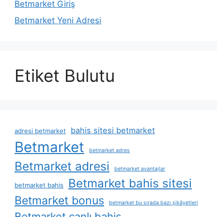
Betmarket Giriş
Betmarket Yeni Adresi
Etiket Bulutu
bahis sitesi betmarket
adresi betmarket
Betmarket
betmarket adres
Betmarket adresi
betmarket avantajlar
Betmarket bahis sitesi
betmarket bahis
Betmarket bonus
betmarket bu sırada bazı şikâyetleri
Betmarket canlı bahis