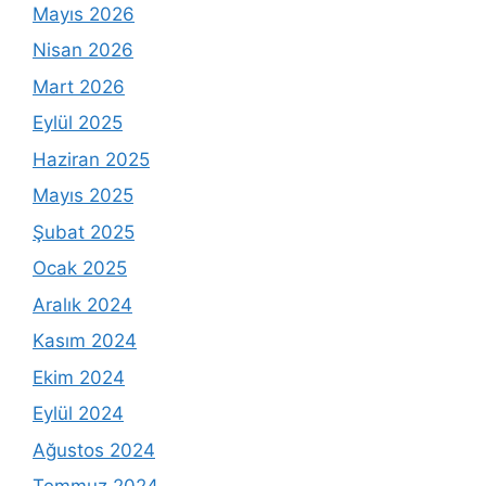
Mayıs 2026
Nisan 2026
Mart 2026
Eylül 2025
Haziran 2025
Mayıs 2025
Şubat 2025
Ocak 2025
Aralık 2024
Kasım 2024
Ekim 2024
Eylül 2024
Ağustos 2024