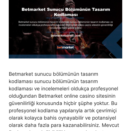
Betmarket sunucu bölümünün tasarım
kodlaması sunucu bölümünün tasarım
kodlaması ve incelemeleri oldukça profesyonel
olduğundan Betmarket online casino sitesinin
güvenilirliği konusunda hiçbir şüphe yoktur. Bu
profesyonel kodlama yapılarıyla artık çevrimiçi
olarak kolayca bahis oynayabilir ve potansiyel
olarak daha fazla para kazanabilirsiniz. Mevcut