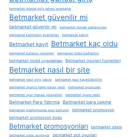
betmarket güncel giriş adresi avantajlar
Betmarket güvenilir mi
betmarket güvenlir mi
betmarket hizmet sağlayıcıları
betmarket katılmanın avantajları
betmarket katılın
Betmarket kaç oldu
Betmarket kayıt
betmarket kullanıcı yorumları
betmarket mobil bağlantısı
betmarket mobil uygulaması
Betmarket müşteri hizmetleri
Betmarket nasıl bir site
betmarket nasıl giriş yapılır
betmarket nasıl kaydolabilirim
betmarket oyuncu hangi kararı verdi
betmarket oyuncuları
betmarket oyun masası şikayetleri
betmarket oyunu nedir
Betmarket Para Yatırma
Betmarket para çekme
betmarket promosyon
betmarket platformunda spor bahisleri
betmarket promosyon kodu
Betmarket promosyonları
betmarket sitesi
betmarket slot oyunları
betmarket sitesi açılmıyor