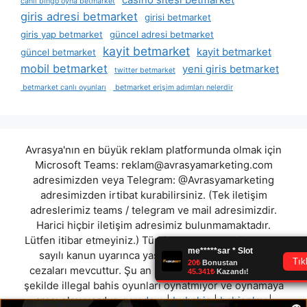
canlı bingo oyna betmarket
giris adresi betmarket
girisi betmarket
giris yap betmarket
güncel adresi betmarket
kayit betmarket
kayit betmarket
güncel betmarket
mobil betmarket
yeni giris betmarket
twitter betmarket
betmarket canlı oyunları
betmarket erişim adımları nelerdir
Avrasya'nın en büyük reklam platformunda olmak için
Microsoft Teams:
reklam@avrasyamarketing.com
adresimizden veya Telegram: @Avrasyamarketing
adresimizden irtibat kurabilirsiniz. (Tek iletişim
adreslerimiz teams / telegram ve mail adresimizdir.
Harici hiçbir iletişim adresimiz bulunmamaktadır.
Lütfen itibar etmeyiniz.) Türkiye yasalarına göre 7258
sayılı kanun uyarınca yasa dışı bahis oynamanın
cezaları mevcuttur. Şu an bulunduğunuz site hiç bir
şekilde illegal bahis oyunları oynatmıyor ve oynamaya
aracı olmuyordur.
gamdom
|
bubahis
|
bahisplay
|