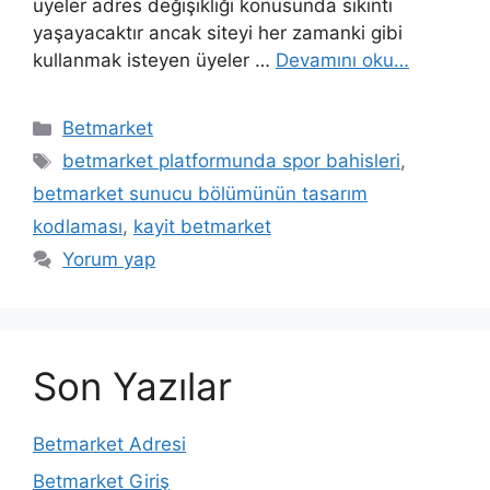
üyeler adres değişikliği konusunda sıkıntı
yaşayacaktır ancak siteyi her zamanki gibi
kullanmak isteyen üyeler …
Devamını oku…
Kategoriler
Betmarket
Etiketler
betmarket platformunda spor bahisleri
,
betmarket sunucu bölümünün tasarım
kodlaması
,
kayit betmarket
Yorum yap
Son Yazılar
Betmarket Adresi
Betmarket Giriş