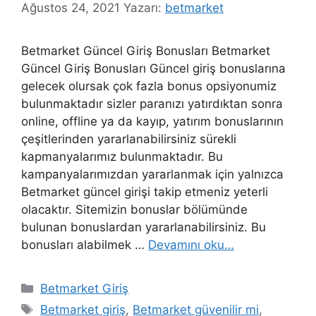
Ağustos 24, 2021
Yazarı:
betmarket
Betmarket Güncel Giriş Bonusları Betmarket
Güncel Giriş Bonusları Güncel giriş bonuslarına
gelecek olursak çok fazla bonus opsiyonumiz
bulunmaktadır sizler paranızı yatırdıktan sonra
online, offline ya da kayıp, yatırım bonuslarının
çeşitlerinden yararlanabilirsiniz sürekli
kapmanyalarımız bulunmaktadır. Bu
kampanyalarımızdan yararlanmak için yalnızca
Betmarket güncel girişi takip etmeniz yeterli
olacaktır. Sitemizin bonuslar bölümünde
bulunan bonuslardan yararlanabilirsiniz. Bu
bonusları alabilmek …
Devamını oku…
Kategoriler
Betmarket Giriş
Etiketler
Betmarket giriş
,
Betmarket güvenilir mi
,