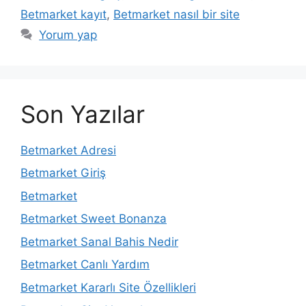
Betmarket kayıt
,
Betmarket nasıl bir site
Yorum yap
Son Yazılar
Betmarket Adresi
Betmarket Giriş
Betmarket
Betmarket Sweet Bonanza
Betmarket Sanal Bahis Nedir
Betmarket Canlı Yardım
Betmarket Kararlı Site Özellikleri