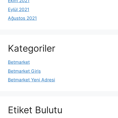
Ekim 2021
Eylül 2021
Ağustos 2021
Kategoriler
Betmarket
Betmarket Giriş
Betmarket Yeni Adresi
Etiket Bulutu