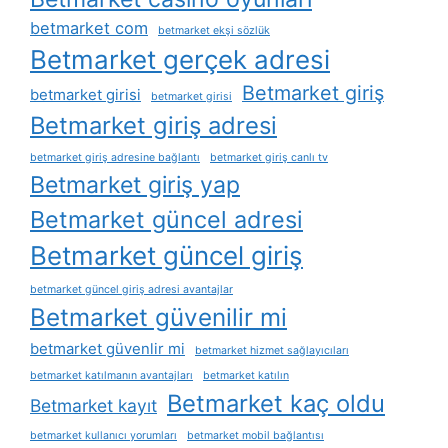
betmarket com
betmarket ekşi sözlük
Betmarket gerçek adresi
Betmarket giriş
betmarket girisi
betmarket girisi
Betmarket giriş adresi
betmarket giriş adresine bağlantı
betmarket giriş canlı tv
Betmarket giriş yap
Betmarket güncel adresi
Betmarket güncel giriş
betmarket güncel giriş adresi avantajlar
Betmarket güvenilir mi
betmarket güvenlir mi
betmarket hizmet sağlayıcıları
betmarket katılmanın avantajları
betmarket katılın
Betmarket kaç oldu
Betmarket kayıt
betmarket kullanıcı yorumları
betmarket mobil bağlantısı