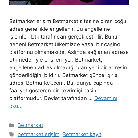
Betmarket erişim Betmarket sitesine giren çoğu
adres genellikle engellenir. Bu engelleme
işlemleri btk tarafından gerçekleştirilir. Bunun
nedeni Betmarket ülkemizde yasal bir casino
platformu olmamasıdır. Aslında sağlanan adrese
btk nedeniyle erişilemiyor. Betmarket,
engellenen adres olmadığından yeni bir adresin
gönderildiğini bildirir. Betmarket güncel giriş
adresi Betmarket.com. Bu, dünya çapında
faaliyet gösteren bir çevrimiçi casino
platformudur. Devlet tarafından …
Devamını
oku…
Kategoriler
Betmarket
Etiketler
betmarket erişim
,
Betmarket kayıt
,