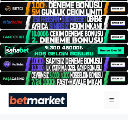
İçeriğe
atla
Menü