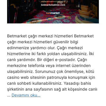
Betmarket çağrı merkezi hizmetleri Betmarket
çağrı merkezi hizmetleri güvenilir bilgi
edinmenize yardımcı olur. Çağrı merkezi
hizmetlerine iki farklı yoldan ulaşabilirsiniz. İlki
canlı yardımdır. Bir diğeri e-postadır. Çağrı
merkezine telefonla veya internet üzerinden
ulaşabilirsiniz. Sorununuz çok önemliyse, kötü
casino web sitesinin patronuyla konuşmak için
canlı sohbeti kullanabilirsiniz. Yasadışı bahis
şirketinin ana sayfasının sağ alt köşesinde canlı
…
Devamını oku…