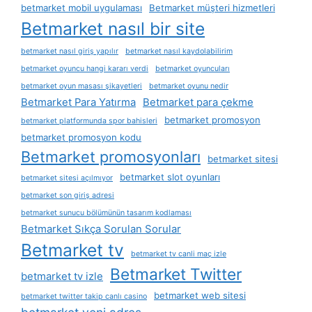
betmarket mobil uygulaması
Betmarket müşteri hizmetleri
Betmarket nasıl bir site
betmarket nasıl giriş yapılır
betmarket nasıl kaydolabilirim
betmarket oyuncu hangi kararı verdi
betmarket oyuncuları
betmarket oyun masası şikayetleri
betmarket oyunu nedir
Betmarket Para Yatırma
Betmarket para çekme
betmarket promosyon
betmarket platformunda spor bahisleri
betmarket promosyon kodu
Betmarket promosyonları
betmarket sitesi
betmarket slot oyunları
betmarket sitesi açılmıyor
betmarket son giriş adresi
betmarket sunucu bölümünün tasarım kodlaması
Betmarket Sıkça Sorulan Sorular
Betmarket tv
betmarket tv canli maç izle
Betmarket Twitter
betmarket tv izle
betmarket web sitesi
betmarket twitter takip canlı casino