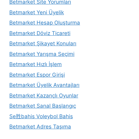
Betmarket Site Yorumları
Betmarket Yeni Üyelik
Betmarket Hesap Oluşturma
Betmarket Döviz Ticareti
Betmarket Şikayet Konuları
Betmarket Yarışma Seçimi
Betmarket Hızlı İşlem
Betmarket Espor Girişi
Betmarket Üyelik Avantajları
Betmarket Kazançlı Oyunlar
Betmarket Sanal Başlangıç
Se胜bahis Voleybol Bahis
Betmarket Adres Taşıma