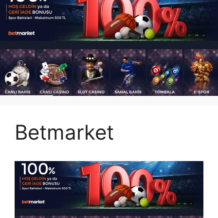
Betmarket