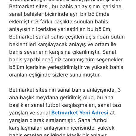
Betmarket sitesi, bu bahis anlayışının içerisine,
sanal bahisler biçiminde ayrı bir bölümde
eklemiştir. 3 farklı başlıkta sunulan bahis
anlayışının içerisine yerleştirilen bu bölüm,
Betmarket sanal bahis çeşitleri açısından bütün
beklentileri karşılayacak anlayış ve ortam ile
bahis severlerin karşısına çıkarılmıştır. Sanal
bahis yapabileceğiniz tanınmış tüm seçenekler,
bölüm içerisine yerleştirilmiştir ve yüksek bahis
oranları eşliğinde sizlere sunulmuştur.
Betmarket sitesinin sanal bahis anlayışında, 3
ana başlık meydana getirilmiş olup, bu ana
başlıklar sanal futbol karşılaşmaları, sanal tazı
yarışları ve sanal
Betmarket Yeni Adresi
at
yarışları olarak sıralanmıştır. Sanal futbol
karşılaşmaları anlayışının içerisinde, yüksek
bahis oranları eşliğinde klasik bir anlayış