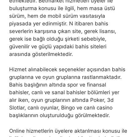
etmektedir. Betmarket hizmetleri üyeler ile
buluşturma konusu ile ilgili, hem masa üstü
sürüm, hem de mobil sürüm vasıtasıyla
piyasada yer edinmiştir. N itibaren bahis
severlerin karşısına çıkan site, gerek lisansı,
gerek ise bağlı olduğu şirketi sebebiyle,
güvenilir ve güçlü yapıdaki bahis siteleri
arasında gösterilmektedir.
Hizmet alınabilecek seçenekler açısından bahis
gruplarına ve oyun gruplarına rastlanmaktadır.
Bahis başlığının altında spor ve finansal
bahisler, canlı ve sanal bahisler bölümleri yer
alır iken, oyun gruplarının altında Poker, 3d
Slotlar, canlı oyunlar, Bingo ve canlı casino
başlıklarının oluşturulduğu görülmektedir.
Online hizmetlerin üyelere aktarılması konusu ile