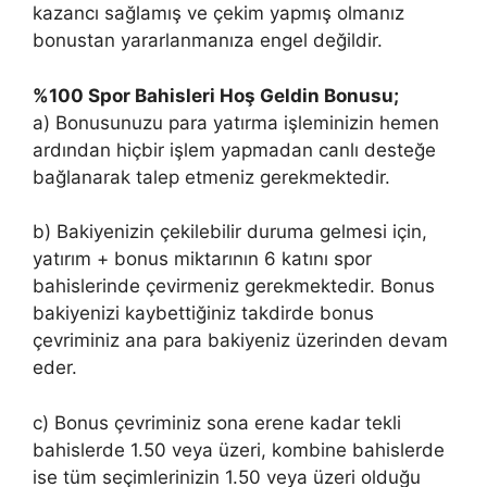
kazancı sağlamış ve çekim yapmış olmanız
bonustan yararlanmanıza engel değildir.
%100 Spor Bahisleri Hoş Geldin Bonusu;
a) Bonusunuzu para yatırma işleminizin hemen
ardından hiçbir işlem yapmadan canlı desteğe
bağlanarak talep etmeniz gerekmektedir.
b) Bakiyenizin çekilebilir duruma gelmesi için,
yatırım + bonus miktarının 6 katını spor
bahislerinde çevirmeniz gerekmektedir. Bonus
bakiyenizi kaybettiğiniz takdirde bonus
çevriminiz ana para bakiyeniz üzerinden devam
eder.
c) Bonus çevriminiz sona erene kadar tekli
bahislerde 1.50 veya üzeri, kombine bahislerde
ise tüm seçimlerinizin 1.50 veya üzeri olduğu