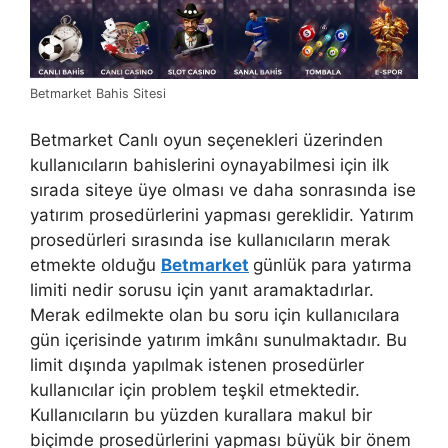
Betmarket Bahis Sitesi
Betmarket Canlı oyun seçenekleri üzerinden
kullanıcıların bahislerini oynayabilmesi için ilk
sırada siteye üye olması ve daha sonrasında ise
yatırım prosedürlerini yapması gereklidir. Yatırım
prosedürleri sırasında ise kullanıcıların merak
etmekte olduğu
Betmarket
günlük para yatırma
limiti nedir sorusu için yanıt aramaktadırlar.
Merak edilmekte olan bu soru için kullanıcılara
gün içerisinde yatırım imkânı sunulmaktadır. Bu
limit dışında yapılmak istenen prosedürler
kullanıcılar için problem teşkil etmektedir.
Kullanıcıların bu yüzden kurallara makul bir
biçimde prosedürlerini yapması büyük bir önem