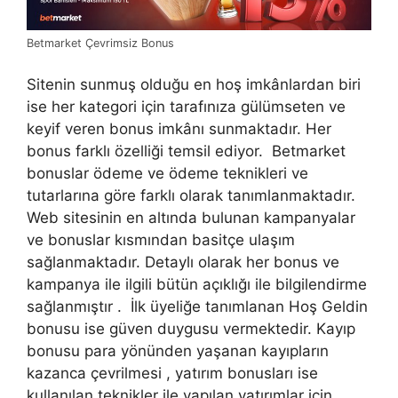
Betmarket Çevrimsiz Bonus
Sitenin sunmuş olduğu en hoş imkânlardan biri
ise her kategori için tarafınıza gülümseten ve
keyif veren bonus imkânı sunmaktadır. Her
bonus farklı özelliği temsil ediyor. Betmarket
bonuslar ödeme ve ödeme teknikleri ve
tutarlarına göre farklı olarak tanımlanmaktadır.
Web sitesinin en altında bulunan kampanyalar
ve bonuslar kısmından basitçe ulaşım
sağlanmaktadır. Detaylı olarak her bonus ve
kampanya ile ilgili bütün açıklığı ile bilgilendirme
sağlanmıştır . İlk üyeliğe tanımlanan Hoş Geldin
bonusu ise güven duygusu vermektedir. Kayıp
bonusu para yönünden yaşanan kayıpların
kazanca çevrilmesi , yatırım bonusları ise
kullanılan teknikler ile yapılan yatırımlar için