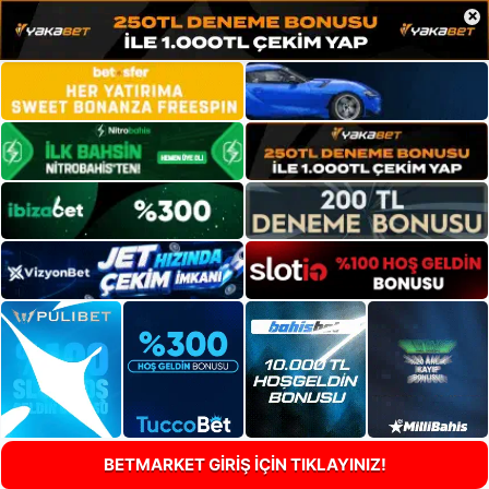
×
BETMARKET GİRİŞ İÇİN TIKLAYINIZ!