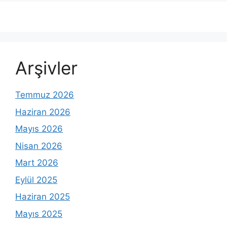
Arşivler
Temmuz 2026
Haziran 2026
Mayıs 2026
Nisan 2026
Mart 2026
Eylül 2025
Haziran 2025
Mayıs 2025