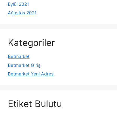
Eylül 2021
Ağustos 2021
Kategoriler
Betmarket
Betmarket Giriş
Betmarket Yeni Adresi
Etiket Bulutu