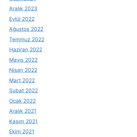
Aralık 2023
Eylül 2022
Ağustos 2022
Temmuz 2022
Haziran 2022
Mayıs 2022
Nisan 2022
Mart 2022
Şubat 2022
Ocak 2022
Aralık 2021
Kasım 2021
Ekim 2021