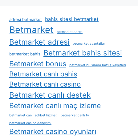
bahis sitesi betmarket
adresi betmarket
Betmarket
betmarket adres
Betmarket adresi
betmarket avantajlar
Betmarket bahis sitesi
betmarket bahis
Betmarket bonus
betmarket bu sırada bazı şikâyetleri
Betmarket canlı bahis
Betmarket canlı casino
Betmarket canlı destek
Betmarket canlı maç izleme
betmarket canlı sohbet hizmeti
betmarket canlı tv
betmarket casino deneyimi
Betmarket casino oyunları