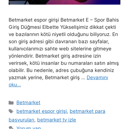
Betmarket espor girişi Betmarket E – Spor Bahis
Giriş Düğmesi Elbette Yükselişimiz dikkat çekti
ve bazılarının kötü niyetli olduğunu biliyoruz. En
son giriş adresi gibi davranan bazı sayfalar,
kullanıcılarımızı sahte web sitelerine gitmeye
yönlendirir. Betmarket giriş adresine izin
verirsek, kötü insanlar bu numaraları satın almış
olabilir. Bu nedenle, adres çubuğuna kendiniz
yazmak yerine, Betmarket giriş …
Devamını
oku…
Kategoriler
Betmarket
Etiketler
betmarket espor girişi
,
betmarket para
başvuruları
,
betmarket tv izle
Yorum yap