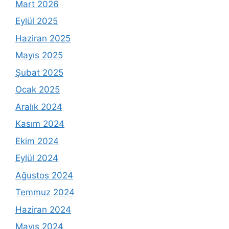
Mart 2026
Eylül 2025
Haziran 2025
Mayıs 2025
Şubat 2025
Ocak 2025
Aralık 2024
Kasım 2024
Ekim 2024
Eylül 2024
Ağustos 2024
Temmuz 2024
Haziran 2024
Mayıs 2024