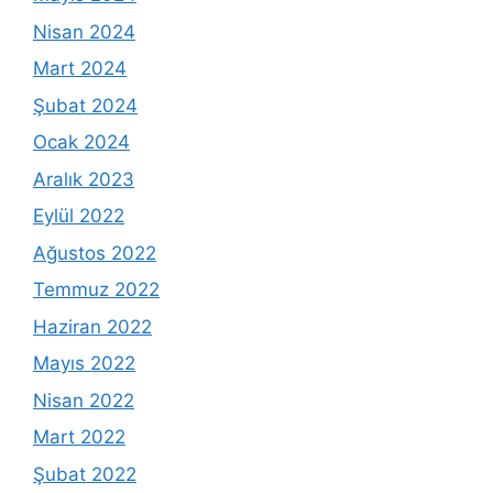
Nisan 2024
Mart 2024
Şubat 2024
Ocak 2024
Aralık 2023
Eylül 2022
Ağustos 2022
Temmuz 2022
Haziran 2022
Mayıs 2022
Nisan 2022
Mart 2022
Şubat 2022