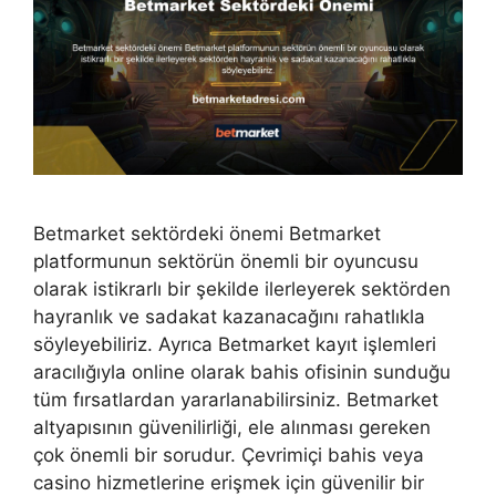
Betmarket sektördeki önemi Betmarket
platformunun sektörün önemli bir oyuncusu
olarak istikrarlı bir şekilde ilerleyerek sektörden
hayranlık ve sadakat kazanacağını rahatlıkla
söyleyebiliriz. Ayrıca Betmarket kayıt işlemleri
aracılığıyla online olarak bahis ofisinin sunduğu
tüm fırsatlardan yararlanabilirsiniz. Betmarket
altyapısının güvenilirliği, ele alınması gereken
çok önemli bir sorudur. Çevrimiçi bahis veya
casino hizmetlerine erişmek için güvenilir bir