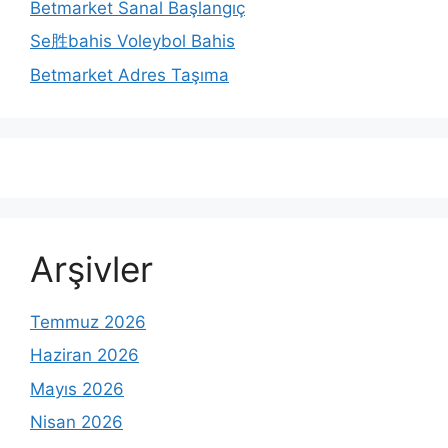
Betmarket Sanal Başlangıç
Se胜bahis Voleybol Bahis
Betmarket Adres Taşıma
Arşivler
Temmuz 2026
Haziran 2026
Mayıs 2026
Nisan 2026