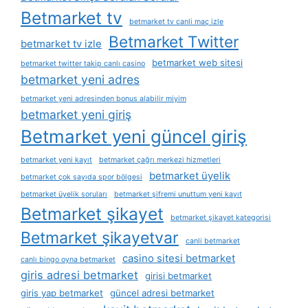
Betmarket tv
betmarket tv canli maç izle
Betmarket Twitter
betmarket tv izle
betmarket web sitesi
betmarket twitter takip canlı casino
betmarket yeni adres
betmarket yeni adresinden bonus alabilir miyim
betmarket yeni giriş
Betmarket yeni güncel giriş
betmarket yeni kayıt
betmarket çağrı merkezi hizmetleri
betmarket üyelik
betmarket çok sayıda spor bölgesi
betmarket üyelik soruları
betmarket şifremi unuttum yeni kayıt
Betmarket şikayet
betmarket şikayet kategorisi
Betmarket şikayetvar
canli betmarket
casino sitesi betmarket
canlı bingo oyna betmarket
giris adresi betmarket
girisi betmarket
giris yap betmarket
güncel adresi betmarket