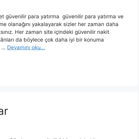
t güvenilir para yatırma güvenilir para yatırma ve
irme olanağını yakalayarak sizler her zaman daha
sınız. Her zaman site içindeki güvenilir nakit
imkânları da böylece çok daha iyi bir konuma
nu …
Devamını oku…
ar