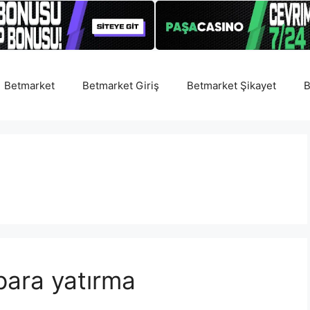
Betmarket
Betmarket Giriş
Betmarket Şikayet
B
para yatırma