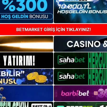
BETMARKET GİRİŞ İÇİN TIKLAYINIZ!