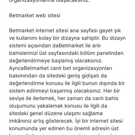
organizasyonlarına ulaşacaksınız.
Betmarket web sitesi
Betmarket internet sitesi ana sayfası gayet şık
ve kullanımı kolay bir dizayna sahiptir. Bu dizayn
sistemi açısından daBetmarket ile anlı
bahislerinizi üst sayfasındaki bölüm panelinden
değerlendirmeye başlamış olacaksınız.
AyrıcaBetmarket canlı bet organizasyonları
bakımından da sitedeki geniş gidişatı da
değerlendirme konusu ile ilgili bunun dışında bir
sistem edinmeyi başarmış olacaksınız. Her bir
seviye ile ilerlemek, her zaman da canlı bahis
oluşumunu yakalamak konusu ile ilgili da
sitedeki genel düzene ulaşımı sağlama
imkânınız artış gösterecek. İyi bir internet sitesi
konumunda yer edinen bu önemli adresin üst