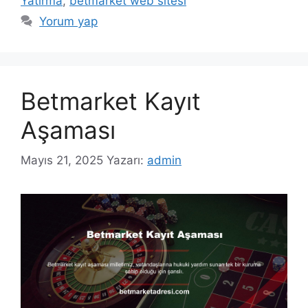
Yatırma
,
betmarket web sitesi
Yorum yap
Betmarket Kayıt
Aşaması
Mayıs 21, 2025
Yazarı:
admin