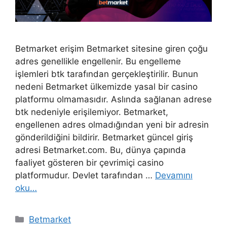
Betmarket erişim Betmarket sitesine giren çoğu
adres genellikle engellenir. Bu engelleme
işlemleri btk tarafından gerçekleştirilir. Bunun
nedeni Betmarket ülkemizde yasal bir casino
platformu olmamasıdır. Aslında sağlanan adrese
btk nedeniyle erişilemiyor. Betmarket,
engellenen adres olmadığından yeni bir adresin
gönderildiğini bildirir. Betmarket güncel giriş
adresi Betmarket.com. Bu, dünya çapında
faaliyet gösteren bir çevrimiçi casino
platformudur. Devlet tarafından …
Devamını
oku…
Kategoriler
Betmarket