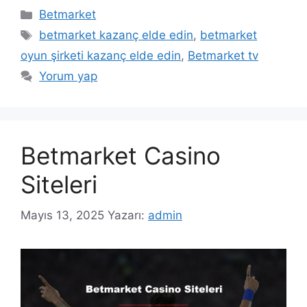
Kategoriler
Betmarket
Etiketler
betmarket kazanç elde edin
,
betmarket
oyun şirketi kazanç elde edin
,
Betmarket tv
Yorum yap
Betmarket Casino
Siteleri
Mayıs 13, 2025
Yazarı:
admin