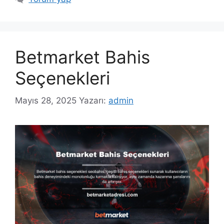
Betmarket Bahis
Seçenekleri
Mayıs 28, 2025
Yazarı:
admin