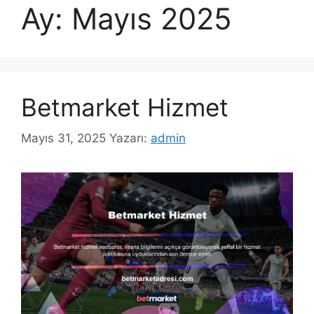
Ay:
Mayıs 2025
Betmarket Hizmet
Mayıs 31, 2025
Yazarı:
admin