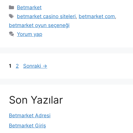
Kategoriler
Betmarket
Etiketler
betmarket casino siteleri
,
betmarket com
,
betmarket oyun seçeneği
Yorum yap
Yazı
Sayfa
Sayfa
1
2
Sonraki
→
dolaşımı
Son Yazılar
Betmarket Adresi
Betmarket Giriş