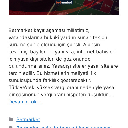
Betmarket kayıt aşaması milletimiz,
vatandaşlarına hukuki yardım sunan tek bir
kuruma sahip olduğu için şanslı. Ajansın
çevrimiçi bayilerinin yanı sıra, internet bahisleri
için yasa dışı siteleri de göz önünde
bulundurmalısınız. Yasadışı siteler yasal sitelere
tercih edilir. Bu hizmetlerin maliyeti, ilk
sunulduğunda farklılık gösterecektir.
Türkiye’deki yüksek vergi oranı nedeniyle yasal
bir casinonun vergi oranı nispeten düşüktür. …
Devamını oku…
Kategoriler
Betmarket
Etiketler
Betmarket giriş
,
betmarket kayıt aşaması
,