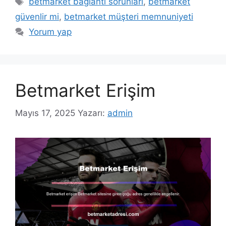
betmarket bağlantı sorunları
,
betmarket
güvenlir mi
,
betmarket müşteri memnuniyeti
Yorum yap
Betmarket Erişim
Mayıs 17, 2025
Yazarı:
admin