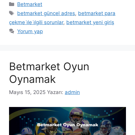
Kategoriler
Betmarket
Etiketler
betmarket güncel adres
,
betmarket para
çekme i̇le i̇lgili sorunlar
,
betmarket yeni giriş
Yorum yap
Betmarket Oyun
Oynamak
Mayıs 15, 2025
Yazarı:
admin