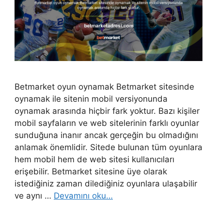
Betmarket oyun oynamak Betmarket sitesinde
oynamak ile sitenin mobil versiyonunda
oynamak arasında hiçbir fark yoktur. Bazı kişiler
mobil sayfaların ve web sitelerinin farklı oyunlar
sunduğuna inanır ancak gerçeğin bu olmadığını
anlamak önemlidir. Sitede bulunan tüm oyunlara
hem mobil hem de web sitesi kullanıcıları
erişebilir. Betmarket sitesine üye olarak
istediğiniz zaman dilediğiniz oyunlara ulaşabilir
ve aynı …
Devamını oku…