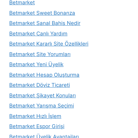
Betmarket
Betmarket Sweet Bonanza
Betmarket Sanal Bahis Nedir
Betmarket Canlı Yardım
Betmarket Kararlı Site Özellikleri
Betmarket Site Yorumları
Betmarket Yeni Üyelik
Betmarket Hesap Oluşturma
Betmarket Döviz Ticareti
Betmarket Şikayet Konuları
Betmarket Yarışma Seçimi
Betmarket Hızlı İşlem
Betmarket Espor Girişi
Betmarket Üyelik Avantajları