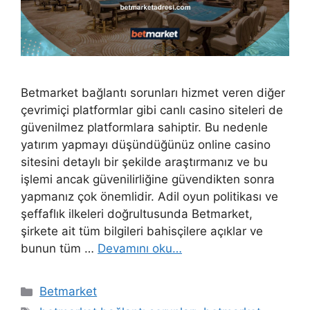
Betmarket bağlantı sorunları hizmet veren diğer
çevrimiçi platformlar gibi canlı casino siteleri de
güvenilmez platformlara sahiptir. Bu nedenle
yatırım yapmayı düşündüğünüz online casino
sitesini detaylı bir şekilde araştırmanız ve bu
işlemi ancak güvenilirliğine güvendikten sonra
yapmanız çok önemlidir. Adil oyun politikası ve
şeffaflık ilkeleri doğrultusunda Betmarket,
şirkete ait tüm bilgileri bahisçilere açıklar ve
bunun tüm …
Devamını oku…
Kategoriler
Betmarket
Etiketler