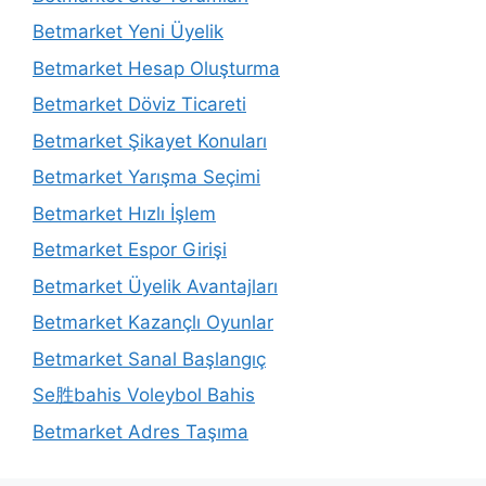
Betmarket Yeni Üyelik
Betmarket Hesap Oluşturma
Betmarket Döviz Ticareti
Betmarket Şikayet Konuları
Betmarket Yarışma Seçimi
Betmarket Hızlı İşlem
Betmarket Espor Girişi
Betmarket Üyelik Avantajları
Betmarket Kazançlı Oyunlar
Betmarket Sanal Başlangıç
Se胜bahis Voleybol Bahis
Betmarket Adres Taşıma