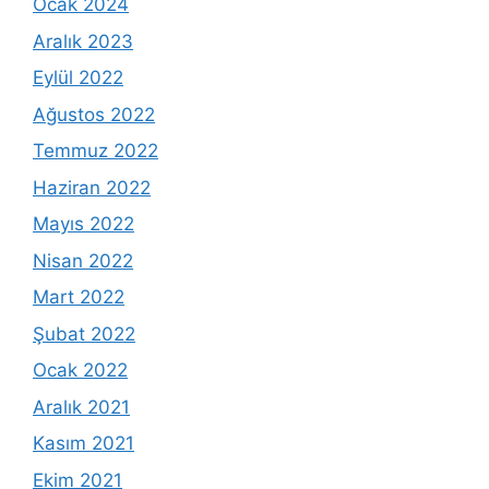
Ocak 2024
Aralık 2023
Eylül 2022
Ağustos 2022
Temmuz 2022
Haziran 2022
Mayıs 2022
Nisan 2022
Mart 2022
Şubat 2022
Ocak 2022
Aralık 2021
Kasım 2021
Ekim 2021