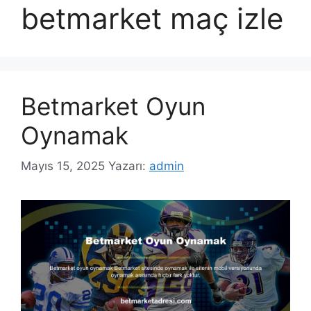
betmarket maç izle
Betmarket Oyun
Oynamak
Mayıs 15, 2025
Yazarı:
admin