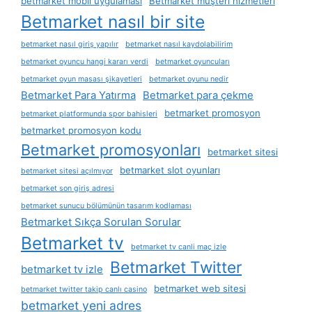
betmarket mobil uygulaması
Betmarket müşteri hizmetleri
Betmarket nasıl bir site
betmarket nasıl giriş yapılır
betmarket nasıl kaydolabilirim
betmarket oyuncu hangi kararı verdi
betmarket oyuncuları
betmarket oyun masası şikayetleri
betmarket oyunu nedir
Betmarket Para Yatırma
Betmarket para çekme
betmarket promosyon
betmarket platformunda spor bahisleri
betmarket promosyon kodu
Betmarket promosyonları
betmarket sitesi
betmarket slot oyunları
betmarket sitesi açılmıyor
betmarket son giriş adresi
betmarket sunucu bölümünün tasarım kodlaması
Betmarket Sıkça Sorulan Sorular
Betmarket tv
betmarket tv canli maç izle
Betmarket Twitter
betmarket tv izle
betmarket web sitesi
betmarket twitter takip canlı casino
betmarket yeni adres