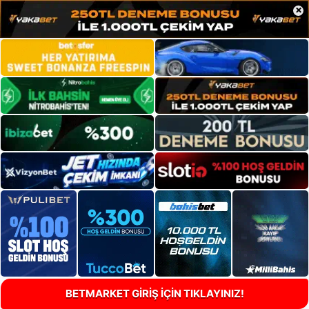
×
BETMARKET GİRİŞ İÇİN TIKLAYINIZ!