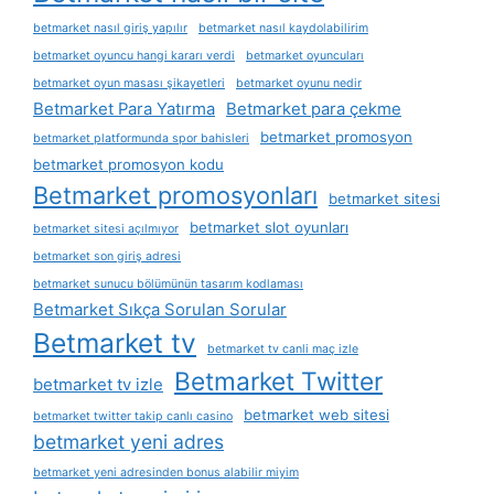
betmarket nasıl giriş yapılır
betmarket nasıl kaydolabilirim
betmarket oyuncu hangi kararı verdi
betmarket oyuncuları
betmarket oyun masası şikayetleri
betmarket oyunu nedir
Betmarket Para Yatırma
Betmarket para çekme
betmarket promosyon
betmarket platformunda spor bahisleri
betmarket promosyon kodu
Betmarket promosyonları
betmarket sitesi
betmarket slot oyunları
betmarket sitesi açılmıyor
betmarket son giriş adresi
betmarket sunucu bölümünün tasarım kodlaması
Betmarket Sıkça Sorulan Sorular
Betmarket tv
betmarket tv canli maç izle
Betmarket Twitter
betmarket tv izle
betmarket web sitesi
betmarket twitter takip canlı casino
betmarket yeni adres
betmarket yeni adresinden bonus alabilir miyim