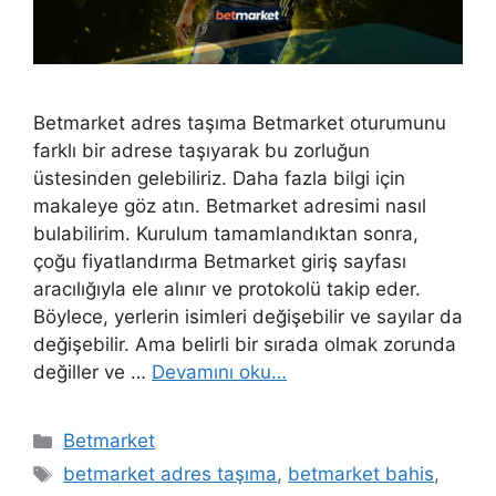
Betmarket adres taşıma Betmarket oturumunu
farklı bir adrese taşıyarak bu zorluğun
üstesinden gelebiliriz. Daha fazla bilgi için
makaleye göz atın. Betmarket adresimi nasıl
bulabilirim. Kurulum tamamlandıktan sonra,
çoğu fiyatlandırma Betmarket giriş sayfası
aracılığıyla ele alınır ve protokolü takip eder.
Böylece, yerlerin isimleri değişebilir ve sayılar da
değişebilir. Ama belirli bir sırada olmak zorunda
değiller ve …
Devamını oku…
Kategoriler
Betmarket
Etiketler
betmarket adres taşıma
,
betmarket bahis
,