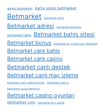
bahis sitesi betmarket
adresi betmarket
Betmarket
betmarket adres
Betmarket adresi
betmarket avantajlar
Betmarket bahis sitesi
betmarket bahis
Betmarket bonus
betmarket bu sırada bazı şikâyetleri
Betmarket canlı bahis
Betmarket canlı casino
Betmarket canlı destek
Betmarket canlı maç izleme
betmarket canlı sohbet hizmeti
betmarket canlı tv
betmarket casino deneyimi
Betmarket casino oyunları
betmarket com
betmarket ekşi sözlük