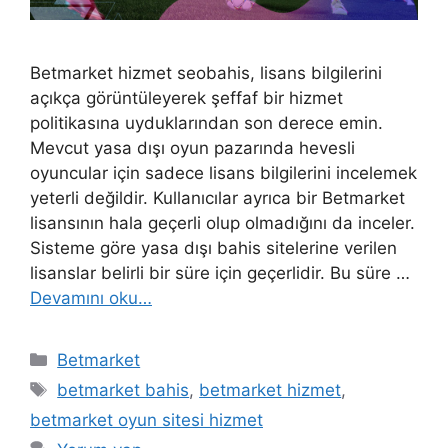
Betmarket hizmet seobahis, lisans bilgilerini
açıkça görüntüleyerek şeffaf bir hizmet
politikasına uyduklarından son derece emin.
Mevcut yasa dışı oyun pazarında hevesli
oyuncular için sadece lisans bilgilerini incelemek
yeterli değildir. Kullanıcılar ayrıca bir Betmarket
lisansının hala geçerli olup olmadığını da inceler.
Sisteme göre yasa dışı bahis sitelerine verilen
lisanslar belirli bir süre için geçerlidir. Bu süre …
Devamını oku…
Kategoriler
Betmarket
Etiketler
betmarket bahis
,
betmarket hizmet
,
betmarket oyun sitesi hizmet