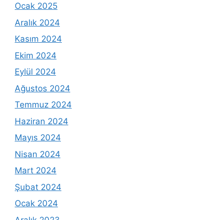
Ocak 2025
Aralık 2024
Kasım 2024
Ekim 2024
Eylül 2024
Ağustos 2024
Temmuz 2024
Haziran 2024
Mayıs 2024
Nisan 2024
Mart 2024
Şubat 2024
Ocak 2024
Aralık 2023