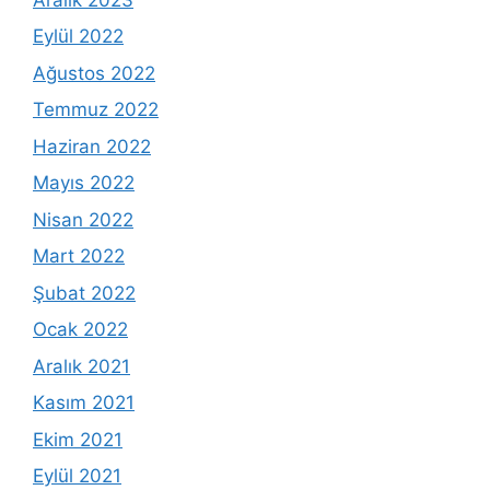
Eylül 2022
Ağustos 2022
Temmuz 2022
Haziran 2022
Mayıs 2022
Nisan 2022
Mart 2022
Şubat 2022
Ocak 2022
Aralık 2021
Kasım 2021
Ekim 2021
Eylül 2021