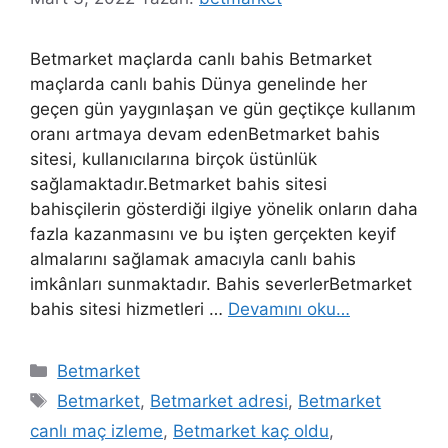
Betmarket maçlarda canlı bahis Betmarket
maçlarda canlı bahis Dünya genelinde her
geçen gün yaygınlaşan ve gün geçtikçe kullanım
oranı artmaya devam edenBetmarket bahis
sitesi, kullanıcılarına birçok üstünlük
sağlamaktadır.Betmarket bahis sitesi
bahisçilerin gösterdiği ilgiye yönelik onların daha
fazla kazanmasını ve bu işten gerçekten keyif
almalarını sağlamak amacıyla canlı bahis
imkânları sunmaktadır. Bahis severlerBetmarket
bahis sitesi hizmetleri …
Devamını oku…
Kategoriler
Betmarket
Etiketler
Betmarket
,
Betmarket adresi
,
Betmarket
canlı maç izleme
,
Betmarket kaç oldu
,