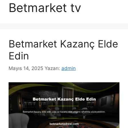
Betmarket tv
Betmarket Kazanç Elde
Edin
Mayıs 14, 2025
Yazarı:
admin