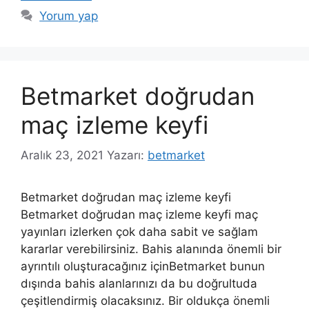
Yorum yap
Betmarket doğrudan
maç izleme keyfi
Aralık 23, 2021
Yazarı:
betmarket
Betmarket doğrudan maç izleme keyfi
Betmarket doğrudan maç izleme keyfi maç
yayınları izlerken çok daha sabit ve sağlam
kararlar verebilirsiniz. Bahis alanında önemli bir
ayrıntılı oluşturacağınız içinBetmarket bunun
dışında bahis alanlarınızı da bu doğrultuda
çeşitlendirmiş olacaksınız. Bir oldukça önemli