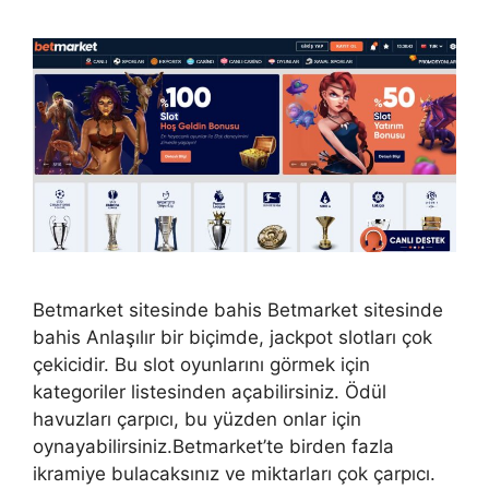
Betmarket sitesinde bahis Betmarket sitesinde
bahis Anlaşılır bir biçimde, jackpot slotları çok
çekicidir. Bu slot oyunlarını görmek için
kategoriler listesinden açabilirsiniz. Ödül
havuzları çarpıcı, bu yüzden onlar için
oynayabilirsiniz.Betmarket’te birden fazla
ikramiye bulacaksınız ve miktarları çok çarpıcı.