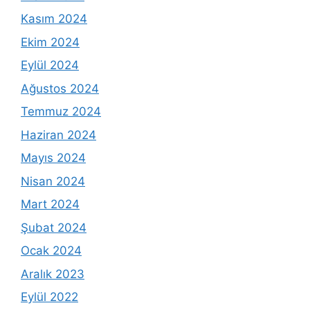
Kasım 2024
Ekim 2024
Eylül 2024
Ağustos 2024
Temmuz 2024
Haziran 2024
Mayıs 2024
Nisan 2024
Mart 2024
Şubat 2024
Ocak 2024
Aralık 2023
Eylül 2022