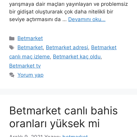
yarışmaya dair maçları yayınlayan ve problemsiz
bir gidişat oluşturarak çok daha nitelikli bir
seviye açtırmasını da …
Devamını oku…
Kategoriler
Betmarket
Etiketler
Betmarket
,
Betmarket adresi
,
Betmarket
canlı maç izleme
,
Betmarket kaç oldu
,
Betmarket tv
Yorum yap
Betmarket canlı bahis
oranları yüksek mi
Aralık 9, 2021
Yazarı:
betmarket