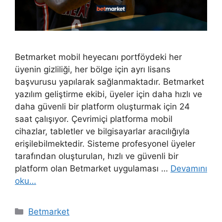
Betmarket mobil heyecanı portföydeki her
üyenin gizliliği, her bölge için ayrı lisans
başvurusu yapılarak sağlanmaktadır. Betmarket
yazılım geliştirme ekibi, üyeler için daha hızlı ve
daha güvenli bir platform oluşturmak için 24
saat çalışıyor. Çevrimiçi platforma mobil
cihazlar, tabletler ve bilgisayarlar aracılığıyla
erişilebilmektedir. Sisteme profesyonel üyeler
tarafından oluşturulan, hızlı ve güvenli bir
platform olan Betmarket uygulaması …
Devamını
oku…
Kategoriler
Betmarket