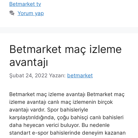
Betmarket tv
Yorum yap
Betmarket maç izleme
avantajı
Şubat 24, 2022
Yazarı:
betmarket
Betmarket maç izleme avantajı Betmarket maç
izleme avantajı canlı maç izlemenin birçok
avantajı vardır. Spor bahisleriyle
karşılaştırıldığında, çoğu bahisçi canlı bahisleri
daha heyecan verici buluyor. Bu nedenle
standart e-spor bahislerinde deneyim kazanan