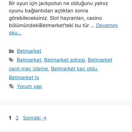
Bir oyun için jackpotun ne olduğunu yalnız
oyunu bağlantıdan açtıktan sonra
görebileceksiniz. Slot hayranları, casino
bölümündekiBetmarket’teki bu tür …
Devamını
oku…
Kategoriler
Betmarket
Etiketler
Betmarket
,
Betmarket adresi
,
Betmarket
canlı maç izleme
,
Betmarket kaç oldu
,
Betmarket tv
Yorum yap
Yazı
Sayfa
Sayfa
1
2
Sonraki
→
dolaşımı