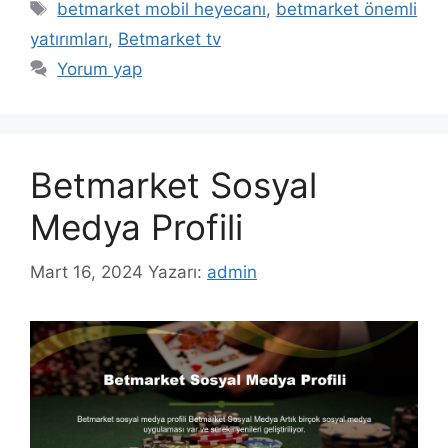
Etiketler
betmarket mobil heyecanı
,
betmarket önemli
yatırımları
,
Betmarket tv
Yorum yap
Betmarket Sosyal
Medya Profili
Mart 16, 2024
Yazarı:
admin