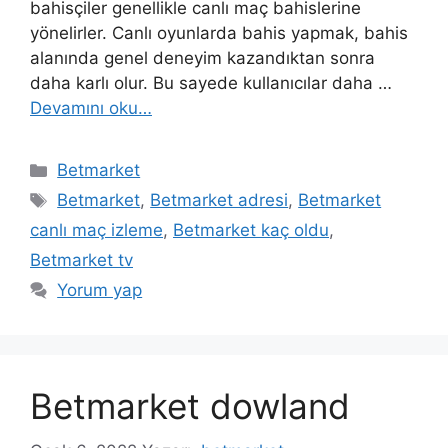
bahisçiler genellikle canlı maç bahislerine
yönelirler. Canlı oyunlarda bahis yapmak, bahis
alanında genel deneyim kazandıktan sonra
daha karlı olur. Bu sayede kullanıcılar daha …
Devamını oku…
Kategoriler
Betmarket
Etiketler
Betmarket
,
Betmarket adresi
,
Betmarket
canlı maç izleme
,
Betmarket kaç oldu
,
Betmarket tv
Yorum yap
Betmarket dowland