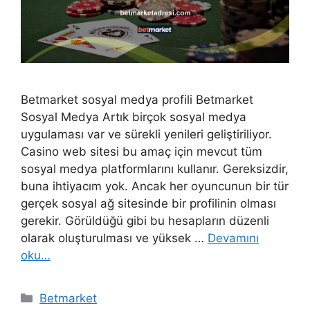
Betmarket sosyal medya profili Betmarket
Sosyal Medya Artık birçok sosyal medya
uygulaması var ve sürekli yenileri geliştiriliyor.
Casino web sitesi bu amaç için mevcut tüm
sosyal medya platformlarını kullanır. Gereksizdir,
buna ihtiyacım yok. Ancak her oyuncunun bir tür
gerçek sosyal ağ sitesinde bir profilinin olması
gerekir. Görüldüğü gibi bu hesapların düzenli
olarak oluşturulması ve yüksek …
Devamını
oku…
Kategoriler
Betmarket