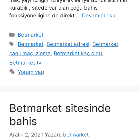
kurabilir, sitede var olan çoğu bahis
fonksiyonelliğine de direkt …
Devamını oku…
Kategoriler
Betmarket
Etiketler
Betmarket
,
Betmarket adresi
,
Betmarket
canlı maç izleme
,
Betmarket kaç oldu
,
Betmarket tv
Yorum yap
Betmarket sitesinde
bahis
Aralık 2, 2021
Yazarı:
betmarket