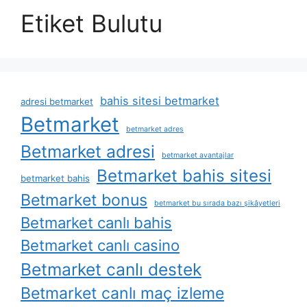
Etiket Bulutu
bahis sitesi betmarket
adresi betmarket
Betmarket
betmarket adres
Betmarket adresi
betmarket avantajlar
Betmarket bahis sitesi
betmarket bahis
Betmarket bonus
betmarket bu sırada bazı şikâyetleri
Betmarket canlı bahis
Betmarket canlı casino
Betmarket canlı destek
Betmarket canlı maç izleme