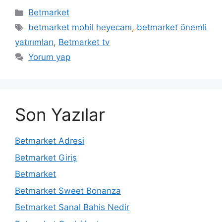
Kategoriler
Betmarket
Etiketler
betmarket mobil heyecanı
,
betmarket önemli
yatırımları
,
Betmarket tv
Yorum yap
Son Yazılar
Betmarket Adresi
Betmarket Giriş
Betmarket
Betmarket Sweet Bonanza
Betmarket Sanal Bahis Nedir