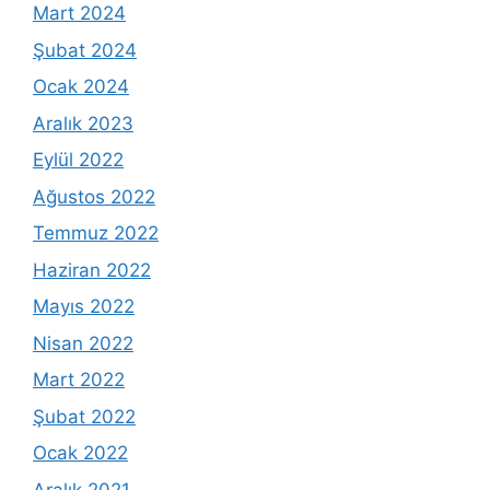
Mart 2024
Şubat 2024
Ocak 2024
Aralık 2023
Eylül 2022
Ağustos 2022
Temmuz 2022
Haziran 2022
Mayıs 2022
Nisan 2022
Mart 2022
Şubat 2022
Ocak 2022
Aralık 2021