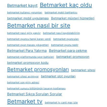
Betmarket kaç oldu
Betmarket kayıt
betmarket kullanıcı yorumları
betmarket mobil bağlantısı
betmarket mobil uygulaması
Betmarket müşteri hizmetleri
Betmarket nasıl bir site
betmarket nasıl giriş yapılır
betmarket nasıl kaydolabilirim
betmarket oyuncu hangi kararı verdi
betmarket oyuncuları
betmarket oyun masası şikayetleri
betmarket oyunu nedir
Betmarket Para Yatırma
Betmarket para çekme
betmarket promosyon
betmarket platformunda spor bahisleri
betmarket promosyon kodu
Betmarket promosyonları
betmarket sitesi
betmarket slot oyunları
betmarket sitesi açılmıyor
betmarket son giriş adresi
betmarket sunucu bölümünün tasarım kodlaması
Betmarket Sıkça Sorulan Sorular
Betmarket tv
betmarket tv canli maç izle