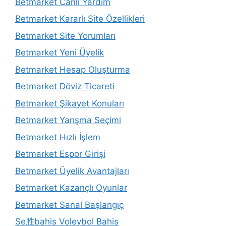
Betmarket Canlı Yardım
Betmarket Kararlı Site Özellikleri
Betmarket Site Yorumları
Betmarket Yeni Üyelik
Betmarket Hesap Oluşturma
Betmarket Döviz Ticareti
Betmarket Şikayet Konuları
Betmarket Yarışma Seçimi
Betmarket Hızlı İşlem
Betmarket Espor Girişi
Betmarket Üyelik Avantajları
Betmarket Kazançlı Oyunlar
Betmarket Sanal Başlangıç
Se胜bahis Voleybol Bahis