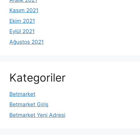
Kasım 2021
Ekim 2021
Eylül 2021
Ağustos 2021
Kategoriler
Betmarket
Betmarket Giriş
Betmarket Yeni Adresi