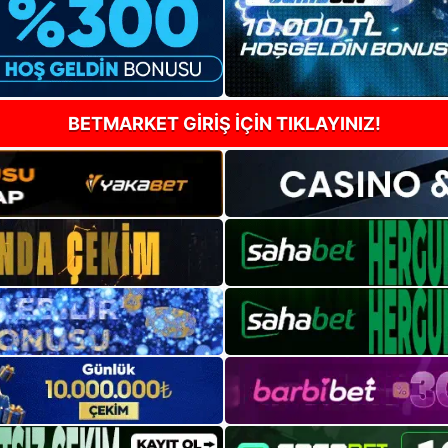
BETMARKET GİRİŞ İÇİN TIKLAYINIZ!