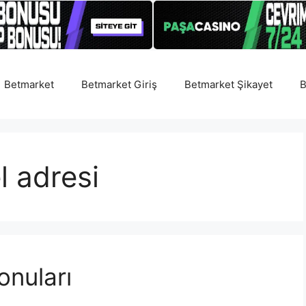
Betmarket
Betmarket Giriş
Betmarket Şikayet
B
 adresi
onuları