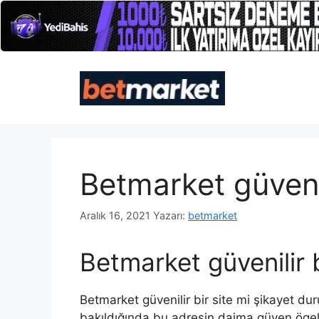
İçeriğe
atla
Betmarket güvenil
Aralık 16, 2021
Yazarı:
betmarket
Betmarket güvenilir b
Betmarket güvenilir bir site mi şikayet d
bakıldığında bu adresin daima güven ögeler