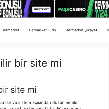
Betmarket
Betmarket Giriş
Betmarket Şikayet
B
ir bir site mi
ir site mi
urumları ve sistem açısından düzenlemeler
ini pekiştirici bir yapıda kaldığını görmüş