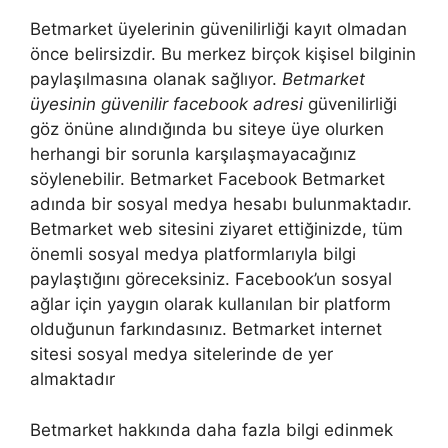
Betmarket üyelerinin güvenilirliği kayıt olmadan
önce belirsizdir. Bu merkez birçok kişisel bilginin
paylaşılmasına olanak sağlıyor.
Betmarket
üyesinin güvenilir facebook adresi
güvenilirliği
göz önüne alındığında bu siteye üye olurken
herhangi bir sorunla karşılaşmayacağınız
söylenebilir. Betmarket Facebook Betmarket
adında bir sosyal medya hesabı bulunmaktadır.
Betmarket web sitesini ziyaret ettiğinizde, tüm
önemli sosyal medya platformlarıyla bilgi
paylaştığını göreceksiniz. Facebook’un sosyal
ağlar için yaygın olarak kullanılan bir platform
olduğunun farkındasınız. Betmarket internet
sitesi sosyal medya sitelerinde de yer
almaktadır
Betmarket hakkında daha fazla bilgi edinmek