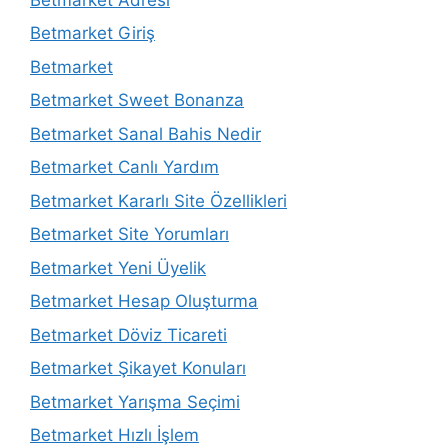
Betmarket Giriş
Betmarket
Betmarket Sweet Bonanza
Betmarket Sanal Bahis Nedir
Betmarket Canlı Yardım
Betmarket Kararlı Site Özellikleri
Betmarket Site Yorumları
Betmarket Yeni Üyelik
Betmarket Hesap Oluşturma
Betmarket Döviz Ticareti
Betmarket Şikayet Konuları
Betmarket Yarışma Seçimi
Betmarket Hızlı İşlem