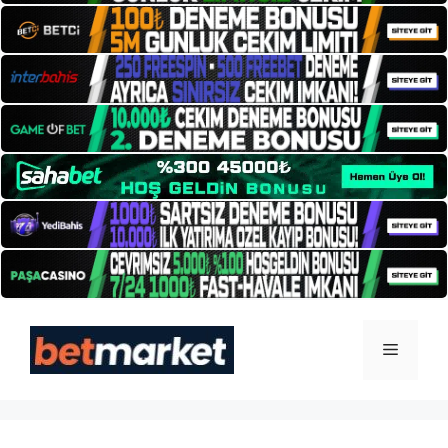
İçeriğe
atla
Menü