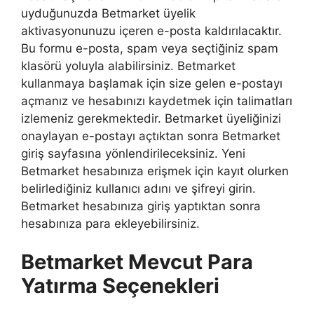
uyduğunuzda Betmarket üyelik
aktivasyonunuzu içeren e-posta kaldırılacaktır.
Bu formu e-posta, spam veya seçtiğiniz spam
klasörü yoluyla alabilirsiniz. Betmarket
kullanmaya başlamak için size gelen e-postayı
açmanız ve hesabınızı kaydetmek için talimatları
izlemeniz gerekmektedir. Betmarket üyeliğinizi
onaylayan e-postayı açtıktan sonra Betmarket
giriş sayfasına yönlendirileceksiniz. Yeni
Betmarket hesabınıza erişmek için kayıt olurken
belirlediğiniz kullanıcı adını ve şifreyi girin.
Betmarket hesabınıza giriş yaptıktan sonra
hesabınıza para ekleyebilirsiniz.
Betmarket Mevcut Para
Yatırma Seçenekleri