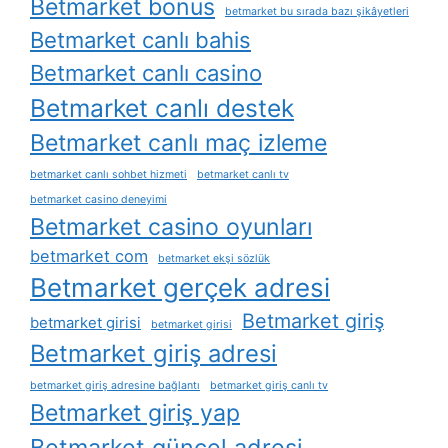
Betmarket bonus
betmarket bu sırada bazı şikâyetleri
Betmarket canlı bahis
Betmarket canlı casino
Betmarket canlı destek
Betmarket canlı maç izleme
betmarket canlı sohbet hizmeti
betmarket canlı tv
betmarket casino deneyimi
Betmarket casino oyunları
betmarket com
betmarket ekşi sözlük
Betmarket gerçek adresi
Betmarket giriş
betmarket girisi
betmarket girisi
Betmarket giriş adresi
betmarket giriş adresine bağlantı
betmarket giriş canlı tv
Betmarket giriş yap
Betmarket güncel adresi