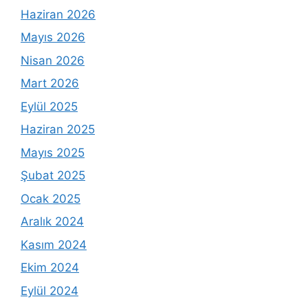
Haziran 2026
Mayıs 2026
Nisan 2026
Mart 2026
Eylül 2025
Haziran 2025
Mayıs 2025
Şubat 2025
Ocak 2025
Aralık 2024
Kasım 2024
Ekim 2024
Eylül 2024