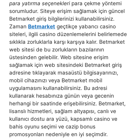
para yatırma seçenekleri
para çekme yöntemi
sorumludur. Siteye erişim sağlamak için güncel
Betmarket giriş bilgilerinizi kullanabilirsiniz.
Zaman
Betmarket
geçtikçe yabancı casino
siteleri, ilgili casino düzenlemelerini belirlemede
sıklıkla zorluklarla karşı karşıya kalır. Betmarket
web sitesi de bu zorlukların bazılarının
üstesinden gelebilir. Web sitesine erişim
sağlamak için web sitesindeki Betmarket giriş
adresine tıklayarak masaüstü bilgisayarınızı,
mobil cihazınızı veya Betmarket mobil
uygulamasını kullanabilirsiniz. Bu adresi
kullanarak hesabınıza günün veya gecenin
herhangi bir saatinde erişebilirsiniz. Betmarket,
lisanslı hizmetleri, sağlam altyapısı, canlı ve
kullanıcı dostu ara yüzü, kapsamlı casino ve
bahis oyunu seçimi ve cazip bonus
promosyonları nedeniyle en iyi seçimdir.