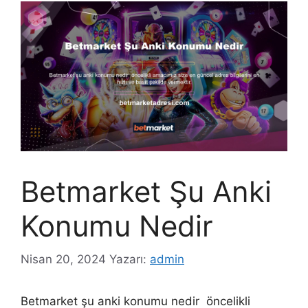
Betmarket Şu Anki
Konumu Nedir
Nisan 20, 2024
Yazarı:
admin
Betmarket şu anki konumu nedir öncelikli