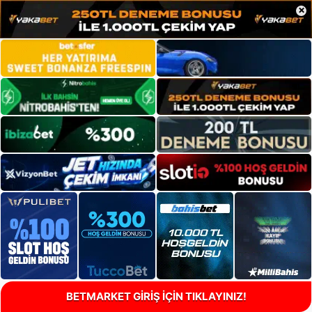
×
BETMARKET GİRİŞ İÇİN TIKLAYINIZ!