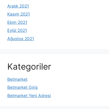
Aralık 2021
Kasım 2021
Ekim 2021
Eylül 2021
Ağustos 2021
Kategoriler
Betmarket
Betmarket Giriş
Betmarket Yeni Adresi