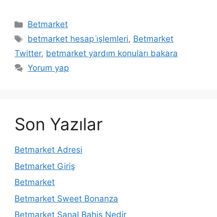
Kategoriler
Betmarket
Etiketler
betmarket hesap i̇şlemleri
,
Betmarket
Twitter
,
betmarket yardım konuları bakara
Yorum yap
Son Yazılar
Betmarket Adresi
Betmarket Giriş
Betmarket
Betmarket Sweet Bonanza
Betmarket Sanal Bahis Nedir