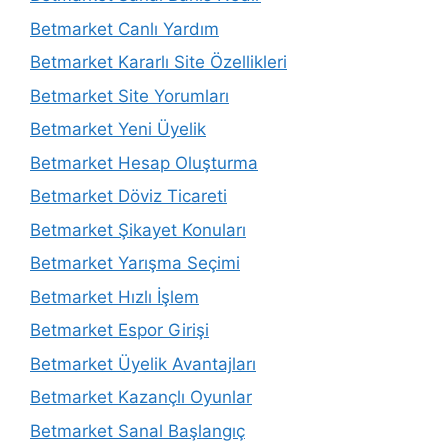
Betmarket Canlı Yardım
Betmarket Kararlı Site Özellikleri
Betmarket Site Yorumları
Betmarket Yeni Üyelik
Betmarket Hesap Oluşturma
Betmarket Döviz Ticareti
Betmarket Şikayet Konuları
Betmarket Yarışma Seçimi
Betmarket Hızlı İşlem
Betmarket Espor Girişi
Betmarket Üyelik Avantajları
Betmarket Kazançlı Oyunlar
Betmarket Sanal Başlangıç