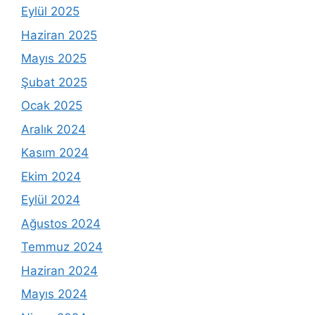
Eylül 2025
Haziran 2025
Mayıs 2025
Şubat 2025
Ocak 2025
Aralık 2024
Kasım 2024
Ekim 2024
Eylül 2024
Ağustos 2024
Temmuz 2024
Haziran 2024
Mayıs 2024