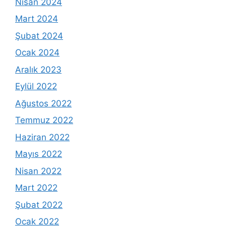
Nisan 2024
Mart 2024
Şubat 2024
Ocak 2024
Aralık 2023
Eylül 2022
Ağustos 2022
Temmuz 2022
Haziran 2022
Mayıs 2022
Nisan 2022
Mart 2022
Şubat 2022
Ocak 2022