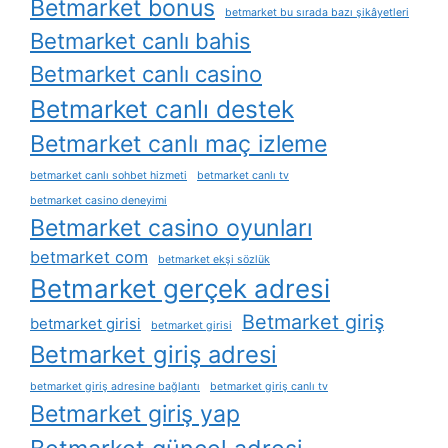
Betmarket bonus
betmarket bu sırada bazı şikâyetleri
Betmarket canlı bahis
Betmarket canlı casino
Betmarket canlı destek
Betmarket canlı maç izleme
betmarket canlı sohbet hizmeti
betmarket canlı tv
betmarket casino deneyimi
Betmarket casino oyunları
betmarket com
betmarket ekşi sözlük
Betmarket gerçek adresi
Betmarket giriş
betmarket girisi
betmarket girisi
Betmarket giriş adresi
betmarket giriş adresine bağlantı
betmarket giriş canlı tv
Betmarket giriş yap