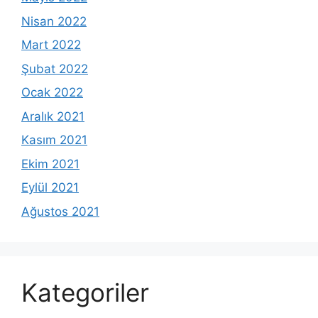
Nisan 2022
Mart 2022
Şubat 2022
Ocak 2022
Aralık 2021
Kasım 2021
Ekim 2021
Eylül 2021
Ağustos 2021
Kategoriler