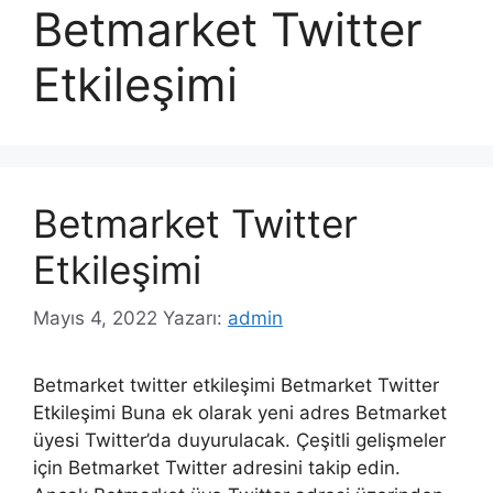
Betmarket Twitter
Etkileşimi
Betmarket Twitter
Etkileşimi
Mayıs 4, 2022
Yazarı:
admin
Betmarket twitter etkileşimi Betmarket Twitter
Etkileşimi Buna ek olarak yeni adres Betmarket
üyesi Twitter’da duyurulacak. Çeşitli gelişmeler
için Betmarket Twitter adresini takip edin.