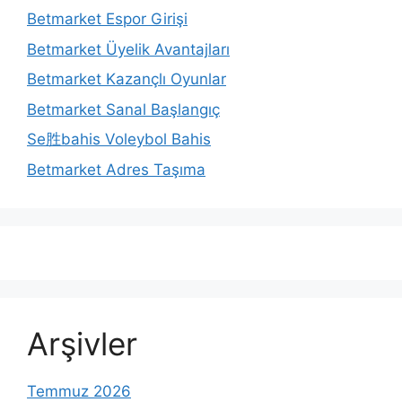
Betmarket Espor Girişi
Betmarket Üyelik Avantajları
Betmarket Kazançlı Oyunlar
Betmarket Sanal Başlangıç
Se胜bahis Voleybol Bahis
Betmarket Adres Taşıma
Arşivler
Temmuz 2026