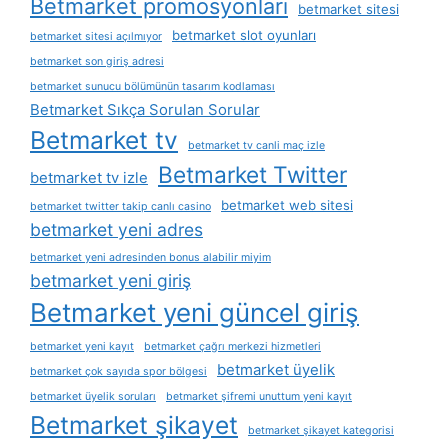
Betmarket promosyonları
betmarket sitesi
betmarket slot oyunları
betmarket sitesi açılmıyor
betmarket son giriş adresi
betmarket sunucu bölümünün tasarım kodlaması
Betmarket Sıkça Sorulan Sorular
Betmarket tv
betmarket tv canli maç izle
Betmarket Twitter
betmarket tv izle
betmarket web sitesi
betmarket twitter takip canlı casino
betmarket yeni adres
betmarket yeni adresinden bonus alabilir miyim
betmarket yeni giriş
Betmarket yeni güncel giriş
betmarket yeni kayıt
betmarket çağrı merkezi hizmetleri
betmarket üyelik
betmarket çok sayıda spor bölgesi
betmarket üyelik soruları
betmarket şifremi unuttum yeni kayıt
Betmarket şikayet
betmarket şikayet kategorisi