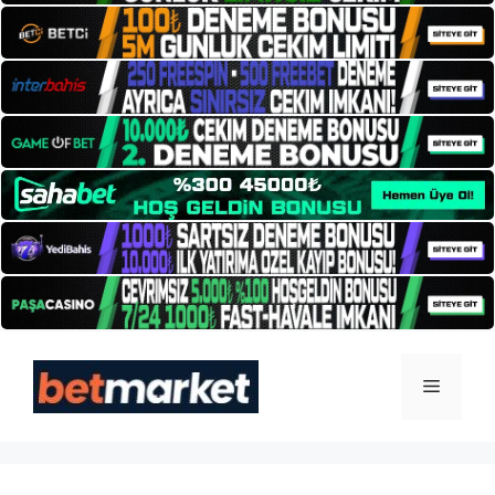
İçeriğe
atla
Menü