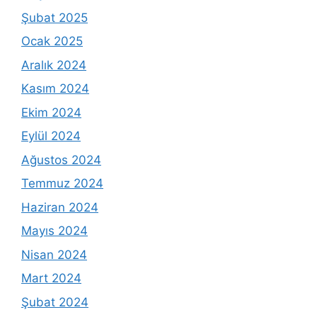
Şubat 2025
Ocak 2025
Aralık 2024
Kasım 2024
Ekim 2024
Eylül 2024
Ağustos 2024
Temmuz 2024
Haziran 2024
Mayıs 2024
Nisan 2024
Mart 2024
Şubat 2024