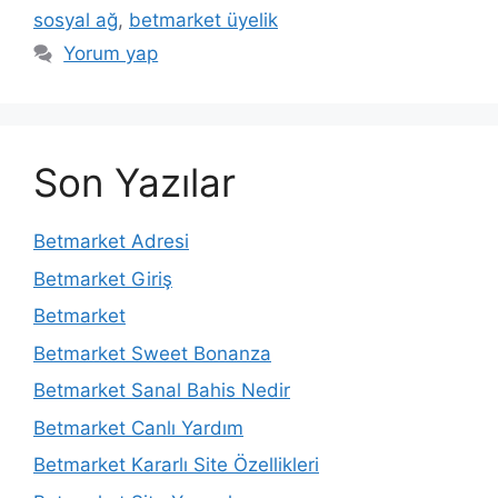
sosyal ağ
,
betmarket üyelik
Yorum yap
Son Yazılar
Betmarket Adresi
Betmarket Giriş
Betmarket
Betmarket Sweet Bonanza
Betmarket Sanal Bahis Nedir
Betmarket Canlı Yardım
Betmarket Kararlı Site Özellikleri