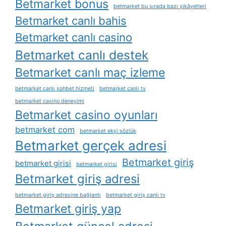
Betmarket bonus
betmarket bu sırada bazı şikâyetleri
Betmarket canlı bahis
Betmarket canlı casino
Betmarket canlı destek
Betmarket canlı maç izleme
betmarket canlı sohbet hizmeti
betmarket canlı tv
betmarket casino deneyimi
Betmarket casino oyunları
betmarket com
betmarket ekşi sözlük
Betmarket gerçek adresi
Betmarket giriş
betmarket girisi
betmarket girisi
Betmarket giriş adresi
betmarket giriş adresine bağlantı
betmarket giriş canlı tv
Betmarket giriş yap