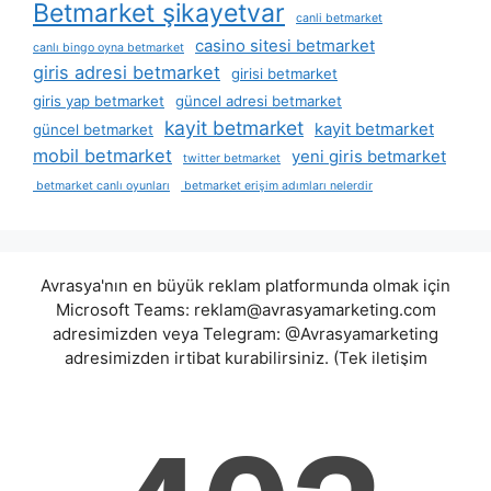
Betmarket şikayetvar
canli betmarket
casino sitesi betmarket
canlı bingo oyna betmarket
giris adresi betmarket
girisi betmarket
giris yap betmarket
güncel adresi betmarket
kayit betmarket
kayit betmarket
güncel betmarket
mobil betmarket
yeni giris betmarket
twitter betmarket
betmarket canlı oyunları
betmarket erişim adımları nelerdir
Avrasya'nın en büyük reklam platformunda olmak için
Microsoft Teams:
reklam@avrasyamarketing.com
adresimizden veya Telegram: @Avrasyamarketing
adresimizden irtibat kurabilirsiniz. (Tek iletişim
adreslerimiz teams / telegram ve mail adresimizdir.
Harici hiçbir iletişim adresimiz bulunmamaktadır.
Lütfen itibar etmeyiniz.) Türkiye yasalarına göre 7258
sayılı kanun uyarınca yasa dışı bahis oynamanın
cezaları mevcuttur. Şu an bulunduğunuz site hiç bir