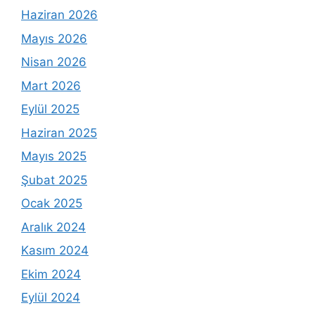
Haziran 2026
Mayıs 2026
Nisan 2026
Mart 2026
Eylül 2025
Haziran 2025
Mayıs 2025
Şubat 2025
Ocak 2025
Aralık 2024
Kasım 2024
Ekim 2024
Eylül 2024