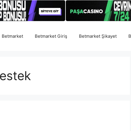
Betmarket
Betmarket Giriş
Betmarket Şikayet
B
destek