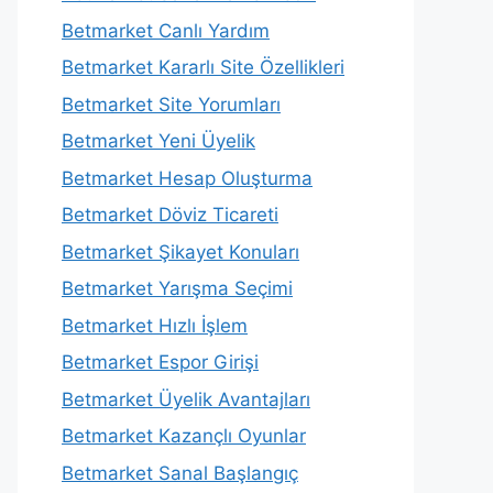
Betmarket Canlı Yardım
Betmarket Kararlı Site Özellikleri
Betmarket Site Yorumları
Betmarket Yeni Üyelik
Betmarket Hesap Oluşturma
Betmarket Döviz Ticareti
Betmarket Şikayet Konuları
Betmarket Yarışma Seçimi
Betmarket Hızlı İşlem
Betmarket Espor Girişi
Betmarket Üyelik Avantajları
Betmarket Kazançlı Oyunlar
Betmarket Sanal Başlangıç