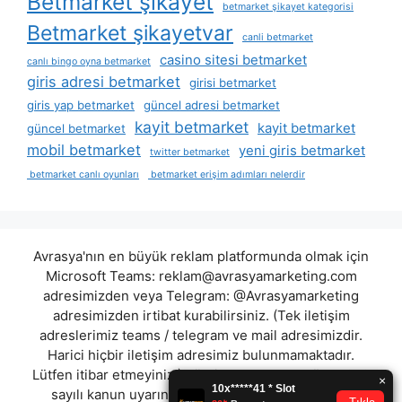
Betmarket şikayet
betmarket şikayet kategorisi
Betmarket şikayetvar
canli betmarket
casino sitesi betmarket
canlı bingo oyna betmarket
giris adresi betmarket
girisi betmarket
giris yap betmarket
güncel adresi betmarket
kayit betmarket
kayit betmarket
güncel betmarket
mobil betmarket
yeni giris betmarket
twitter betmarket
betmarket canlı oyunları
betmarket erişim adımları nelerdir
Avrasya'nın en büyük reklam platformunda olmak için
Microsoft Teams:
reklam@avrasyamarketing.com
adresimizden veya Telegram: @Avrasyamarketing
adresimizden irtibat kurabilirsiniz. (Tek iletişim
adreslerimiz teams / telegram ve mail adresimizdir.
Harici hiçbir iletişim adresimiz bulunmamaktadır.
Lütfen itibar etmeyiniz.) Türkiye yasalarına göre 7258
sayılı kanun uyarınca yasa dışı bahis oynamanın