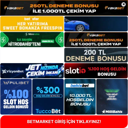
×
BETMARKET GİRİŞ İÇİN TIKLAYINIZ!