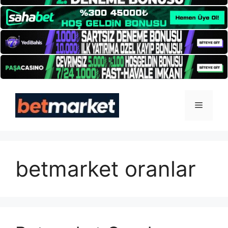
İçeriğe
atla
Menü
betmarket oranlar