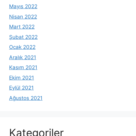
Mayıs 2022
Nisan 2022
Mart 2022
Şubat 2022
Ocak 2022
Aralık 2021
Kasım 2021
Ekim 2021
Eylül 2021
Ağustos 2021
Kategoriler