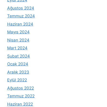
Eylül 2024
Ağustos 2024
Temmuz 2024
Haziran 2024
Mayıs 2024
Nisan 2024
Mart 2024
Şubat 2024
Ocak 2024
Aralık 2023
Eylül 2022
Ağustos 2022
Temmuz 2022
Haziran 2022