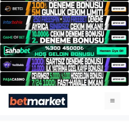
İçeriğe
atla
Menü