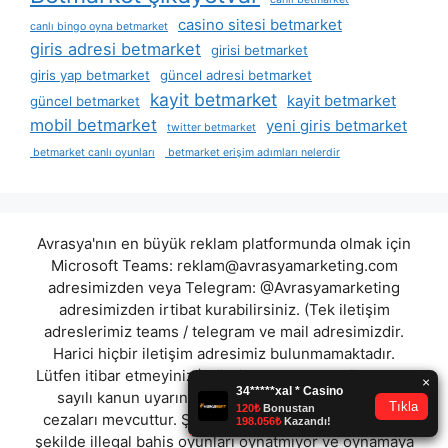
casino sitesi betmarket
canlı bingo oyna betmarket
giris adresi betmarket
girisi betmarket
giris yap betmarket
güncel adresi betmarket
kayit betmarket
kayit betmarket
güncel betmarket
mobil betmarket
yeni giris betmarket
twitter betmarket
betmarket canlı oyunları
betmarket erişim adımları nelerdir
Avrasya'nın en büyük reklam platformunda olmak için
Microsoft Teams:
reklam@avrasyamarketing.com
adresimizden veya Telegram: @Avrasyamarketing
adresimizden irtibat kurabilirsiniz. (Tek iletişim
adreslerimiz teams / telegram ve mail adresimizdir.
Harici hiçbir iletişim adresimiz bulunmamaktadır.
Lütfen itibar etmeyiniz.) Türkiye yasalarına göre 7258
sayılı kanun uyarınca yasa dışı bahis oynamanın
cezaları mevcuttur. Şu an bulunduğunuz site hiç bir
şekilde illegal bahis oyunları oynatmıyor ve oynamaya