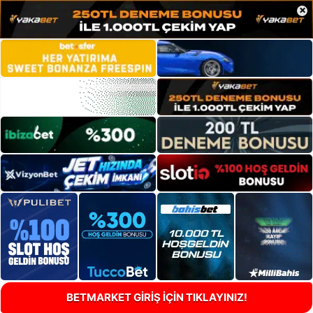
×
BETMARKET GİRİŞ İÇİN TIKLAYINIZ!