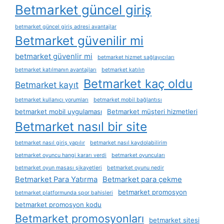
Betmarket güncel giriş
betmarket güncel giriş adresi avantajlar
Betmarket güvenilir mi
betmarket güvenlir mi
betmarket hizmet sağlayıcıları
betmarket katılmanın avantajları
betmarket katılın
Betmarket kaç oldu
Betmarket kayıt
betmarket kullanıcı yorumları
betmarket mobil bağlantısı
betmarket mobil uygulaması
Betmarket müşteri hizmetleri
Betmarket nasıl bir site
betmarket nasıl giriş yapılır
betmarket nasıl kaydolabilirim
betmarket oyuncu hangi kararı verdi
betmarket oyuncuları
betmarket oyun masası şikayetleri
betmarket oyunu nedir
Betmarket Para Yatırma
Betmarket para çekme
betmarket promosyon
betmarket platformunda spor bahisleri
betmarket promosyon kodu
Betmarket promosyonları
betmarket sitesi