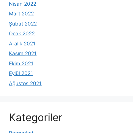
Nisan 2022
Mart 2022
Şubat 2022
Ocak 2022
Aralık 2021
Kasım 2021
Ekim 2021
Eylül 2021
Ağustos 2021
Kategoriler
Betmarket