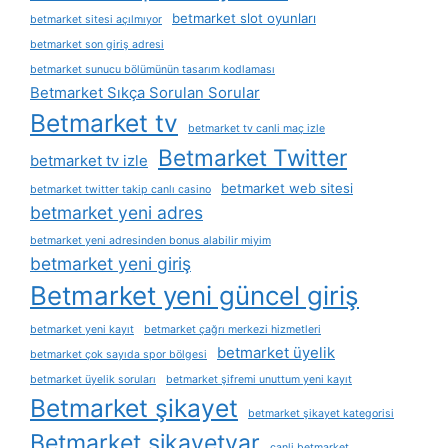
betmarket slot oyunları
betmarket sitesi açılmıyor
betmarket son giriş adresi
betmarket sunucu bölümünün tasarım kodlaması
Betmarket Sıkça Sorulan Sorular
Betmarket tv
betmarket tv canli maç izle
Betmarket Twitter
betmarket tv izle
betmarket web sitesi
betmarket twitter takip canlı casino
betmarket yeni adres
betmarket yeni adresinden bonus alabilir miyim
betmarket yeni giriş
Betmarket yeni güncel giriş
betmarket yeni kayıt
betmarket çağrı merkezi hizmetleri
betmarket üyelik
betmarket çok sayıda spor bölgesi
betmarket üyelik soruları
betmarket şifremi unuttum yeni kayıt
Betmarket şikayet
betmarket şikayet kategorisi
Betmarket şikayetvar
canli betmarket