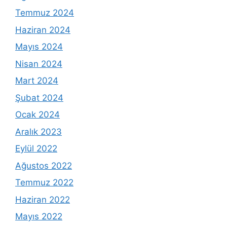
Temmuz 2024
Haziran 2024
Mayıs 2024
Nisan 2024
Mart 2024
Şubat 2024
Ocak 2024
Aralık 2023
Eylül 2022
Ağustos 2022
Temmuz 2022
Haziran 2022
Mayıs 2022