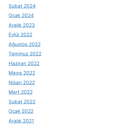
Şubat 2024
Ocak 2024
Aralık 2023
Eylül 2022
Ağustos 2022
Temmuz 2022
Haziran 2022
Mayıs 2022
Nisan 2022
Mart 2022
Şubat 2022
Ocak 2022
Aralık 2021