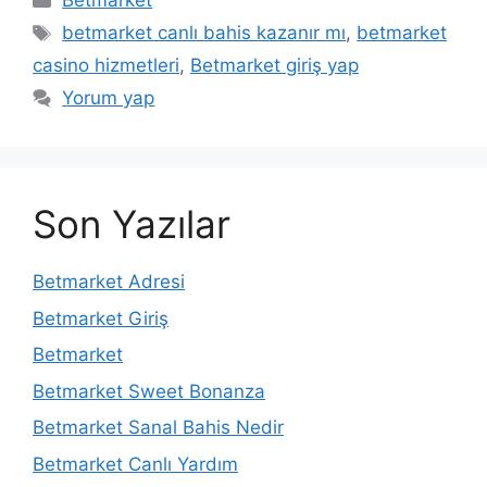
Betmarket
Etiketler
betmarket canlı bahis kazanır mı
,
betmarket
casino hizmetleri
,
Betmarket giriş yap
Yorum yap
Son Yazılar
Betmarket Adresi
Betmarket Giriş
Betmarket
Betmarket Sweet Bonanza
Betmarket Sanal Bahis Nedir
Betmarket Canlı Yardım