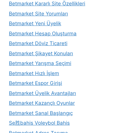
Betmarket Kararlı Site Özellikleri
Betmarket Site Yorumları
Betmarket Yeni Üyelik
Betmarket Hesap Oluşturma
Betmarket Döviz Ticareti
Betmarket Şikayet Konuları
Betmarket Yarışma Seçimi
Betmarket Hızlı İşlem
Betmarket Espor Girişi
Betmarket Üyelik Avantajları
Betmarket Kazançlı Oyunlar
Betmarket Sanal Başlangıç
Se胜bahis Voleybol Bahis
Betmarket Adres Taşıma