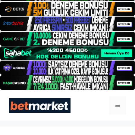
İçeriğe
atla
Menü