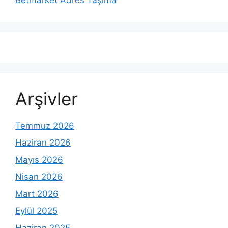
Arşivler
Temmuz 2026
Haziran 2026
Mayıs 2026
Nisan 2026
Mart 2026
Eylül 2025
Haziran 2025