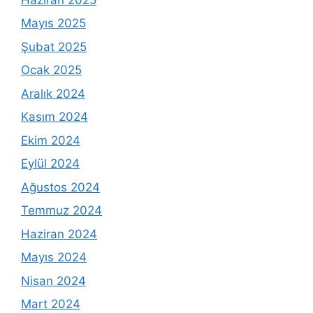
Mayıs 2025
Şubat 2025
Ocak 2025
Aralık 2024
Kasım 2024
Ekim 2024
Eylül 2024
Ağustos 2024
Temmuz 2024
Haziran 2024
Mayıs 2024
Nisan 2024
Mart 2024