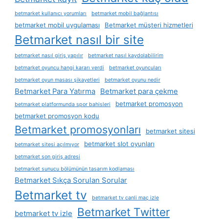
betmarket kullanıcı yorumları
betmarket mobil bağlantısı
betmarket mobil uygulaması
Betmarket müşteri hizmetleri
Betmarket nasıl bir site
betmarket nasıl giriş yapılır
betmarket nasıl kaydolabilirim
betmarket oyuncu hangi kararı verdi
betmarket oyuncuları
betmarket oyun masası şikayetleri
betmarket oyunu nedir
Betmarket Para Yatırma
Betmarket para çekme
betmarket promosyon
betmarket platformunda spor bahisleri
betmarket promosyon kodu
Betmarket promosyonları
betmarket sitesi
betmarket slot oyunları
betmarket sitesi açılmıyor
betmarket son giriş adresi
betmarket sunucu bölümünün tasarım kodlaması
Betmarket Sıkça Sorulan Sorular
Betmarket tv
betmarket tv canli maç izle
Betmarket Twitter
betmarket tv izle