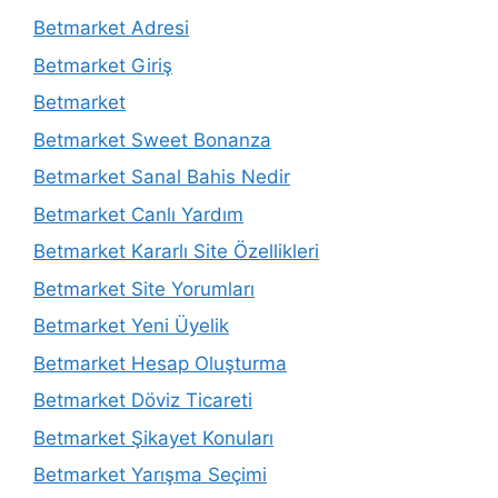
Betmarket Adresi
Betmarket Giriş
Betmarket
Betmarket Sweet Bonanza
Betmarket Sanal Bahis Nedir
Betmarket Canlı Yardım
Betmarket Kararlı Site Özellikleri
Betmarket Site Yorumları
Betmarket Yeni Üyelik
Betmarket Hesap Oluşturma
Betmarket Döviz Ticareti
Betmarket Şikayet Konuları
Betmarket Yarışma Seçimi