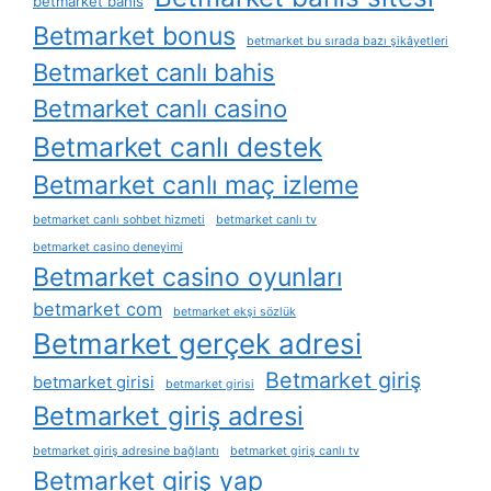
betmarket bahis
Betmarket bonus
betmarket bu sırada bazı şikâyetleri
Betmarket canlı bahis
Betmarket canlı casino
Betmarket canlı destek
Betmarket canlı maç izleme
betmarket canlı sohbet hizmeti
betmarket canlı tv
betmarket casino deneyimi
Betmarket casino oyunları
betmarket com
betmarket ekşi sözlük
Betmarket gerçek adresi
Betmarket giriş
betmarket girisi
betmarket girisi
Betmarket giriş adresi
betmarket giriş adresine bağlantı
betmarket giriş canlı tv
Betmarket giriş yap