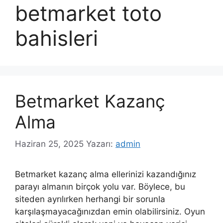
betmarket toto
bahisleri
Betmarket Kazanç
Alma
Haziran 25, 2025
Yazarı:
admin
Betmarket kazanç alma ellerinizi kazandığınız
parayı almanın birçok yolu var. Böylece, bu
siteden ayrılırken herhangi bir sorunla
karşılaşmayacağınızdan emin olabilirsiniz. Oyun