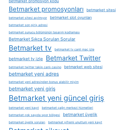
betmarket promosyon kodu
Betmarket promosyonları
betmarket sitesi
betmarket slot oyunları
betmarket sitesi açılmıyor
betmarket son giriş adresi
betmarket sunucu bölümünün tasarım kodlaması
Betmarket Sıkça Sorulan Sorular
Betmarket tv
betmarket tv canli maç izle
Betmarket Twitter
betmarket tv izle
betmarket web sitesi
betmarket twitter takip canlı casino
betmarket yeni adres
betmarket yeni adresinden bonus alabilir miyim
betmarket yeni giriş
Betmarket yeni güncel giriş
betmarket yeni kayıt
betmarket çağrı merkezi hizmetleri
betmarket üyelik
betmarket çok sayıda spor bölgesi
betmarket üyelik soruları
betmarket şifremi unuttum yeni kayıt