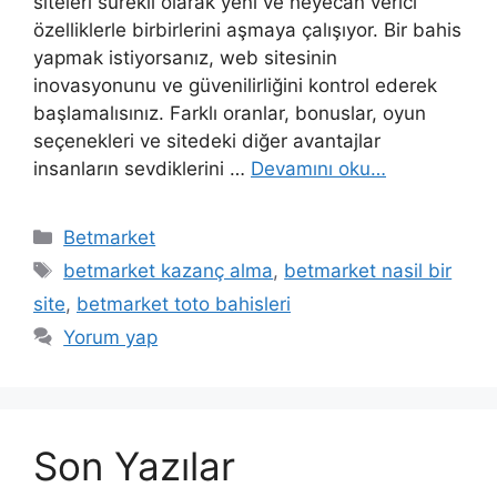
siteleri sürekli olarak yeni ve heyecan verici
özelliklerle birbirlerini aşmaya çalışıyor. Bir bahis
yapmak istiyorsanız, web sitesinin
inovasyonunu ve güvenilirliğini kontrol ederek
başlamalısınız. Farklı oranlar, bonuslar, oyun
seçenekleri ve sitedeki diğer avantajlar
insanların sevdiklerini …
Devamını oku…
Kategoriler
Betmarket
Etiketler
betmarket kazanç alma
,
betmarket nasil bir
site
,
betmarket toto bahisleri
Yorum yap
Son Yazılar