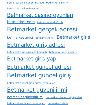
betmarket canlı sohbet hizmeti
betmarket canlı tv
betmarket casino deneyimi
Betmarket casino oyunları
betmarket com
betmarket ekşi sözlük
Betmarket gerçek adresi
Betmarket giriş
betmarket girisi
betmarket girisi
Betmarket giriş adresi
betmarket giriş adresine bağlantı
betmarket giriş canlı tv
Betmarket giriş yap
Betmarket güncel adresi
Betmarket güncel giriş
betmarket güncel giriş adresi avantajlar
Betmarket güvenilir mi
betmarket güvenlir mi
betmarket hizmet sağlayıcıları
betmarket katılmanın avantajları
betmarket katılın