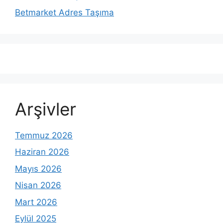
Betmarket Adres Taşıma
Arşivler
Temmuz 2026
Haziran 2026
Mayıs 2026
Nisan 2026
Mart 2026
Eylül 2025