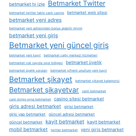
Betmarket Twitter
betmarket tv izle
betmarket web sitesi
betmarket twitter takip canlı casino
betmarket yeni adres
betmarket yeni adresinden bonus alabilir miyim
betmarket yeni giriş
Betmarket yeni güncel giriş
betmarket yeni kayıt
betmarket çağrı merkezi hizmetleri
betmarket üyelik
betmarket çok sayıda spor bölgesi
betmarket üyelik soruları
betmarket şifremi unuttum yeni kayıt
Betmarket şikayet
betmarket şikayet kategorisi
Betmarket şikayetvar
canli betmarket
casino sitesi betmarket
canlı bingo oyna betmarket
giris adresi betmarket
girisi betmarket
giris yap betmarket
güncel adresi betmarket
kayit betmarket
kayit betmarket
güncel betmarket
mobil betmarket
yeni giris betmarket
twitter betmarket