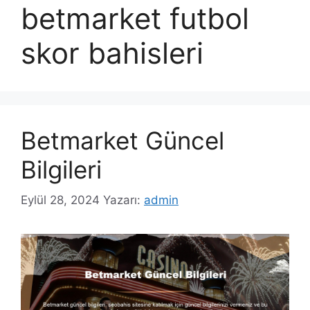
betmarket futbol
skor bahisleri
Betmarket Güncel
Bilgileri
Eylül 28, 2024
Yazarı:
admin