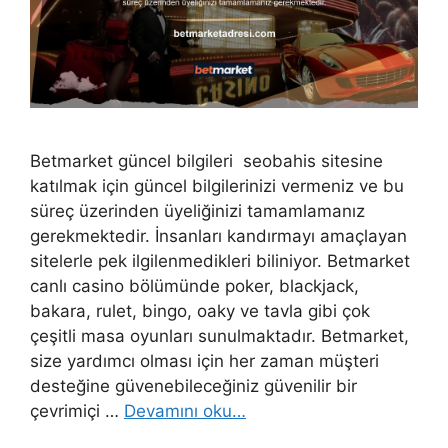
Betmarket güncel bilgileri seobahis sitesine
katılmak için güncel bilgilerinizi vermeniz ve bu
süreç üzerinden üyeliğinizi tamamlamanız
gerekmektedir. İnsanları kandırmayı amaçlayan
sitelerle pek ilgilenmedikleri biliniyor. Betmarket
canlı casino bölümünde poker, blackjack,
bakara, rulet, bingo, oaky ve tavla gibi çok
çeşitli masa oyunları sunulmaktadır. Betmarket,
size yardımcı olması için her zaman müşteri
desteğine güvenebileceğiniz güvenilir bir
çevrimiçi …
Devamını oku…