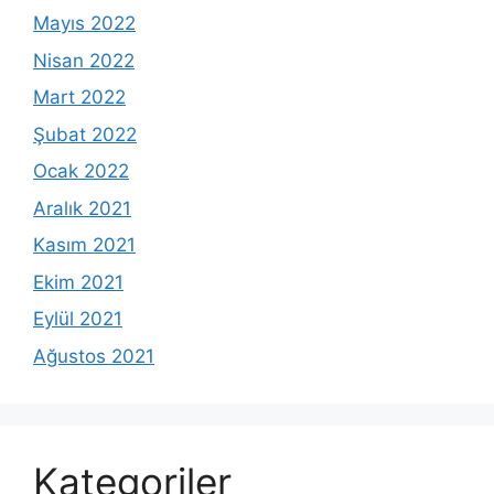
Mayıs 2022
Nisan 2022
Mart 2022
Şubat 2022
Ocak 2022
Aralık 2021
Kasım 2021
Ekim 2021
Eylül 2021
Ağustos 2021
Kategoriler