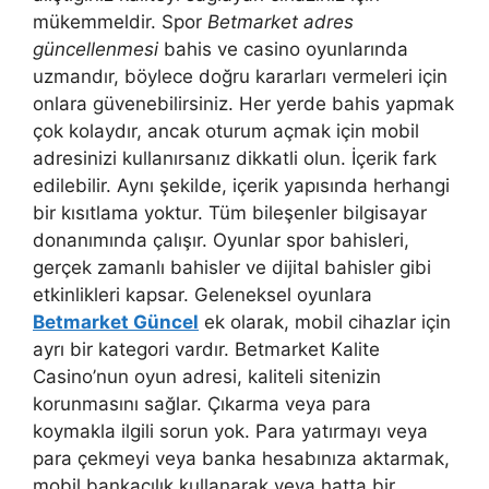
mükemmeldir. Spor
Betmarket adres
güncellenmesi
bahis ve casino oyunlarında
uzmandır, böylece doğru kararları vermeleri için
onlara güvenebilirsiniz. Her yerde bahis yapmak
çok kolaydır, ancak oturum açmak için mobil
adresinizi kullanırsanız dikkatli olun. İçerik fark
edilebilir. Aynı şekilde, içerik yapısında herhangi
bir kısıtlama yoktur. Tüm bileşenler bilgisayar
donanımında çalışır. Oyunlar spor bahisleri,
gerçek zamanlı bahisler ve dijital bahisler gibi
etkinlikleri kapsar. Geleneksel oyunlara
Betmarket Güncel
ek olarak, mobil cihazlar için
ayrı bir kategori vardır. Betmarket Kalite
Casino’nun oyun adresi, kaliteli sitenizin
korunmasını sağlar. Çıkarma veya para
koymakla ilgili sorun yok. Para yatırmayı veya
para çekmeyi veya banka hesabınıza aktarmak,
mobil bankacılık kullanarak veya hatta bir