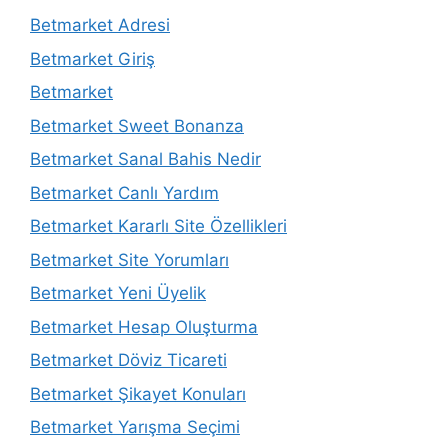
Betmarket Adresi
Betmarket Giriş
Betmarket
Betmarket Sweet Bonanza
Betmarket Sanal Bahis Nedir
Betmarket Canlı Yardım
Betmarket Kararlı Site Özellikleri
Betmarket Site Yorumları
Betmarket Yeni Üyelik
Betmarket Hesap Oluşturma
Betmarket Döviz Ticareti
Betmarket Şikayet Konuları
Betmarket Yarışma Seçimi