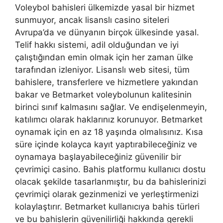
Voleybol bahisleri ülkemizde yasal bir hizmet
sunmuyor, ancak lisanslı casino siteleri
Avrupa’da ve dünyanın birçok ülkesinde yasal.
Telif hakkı sistemi, adil olduğundan ve iyi
çalıştığından emin olmak için her zaman ülke
tarafından izleniyor. Lisanslı web sitesi, tüm
bahislere, transferlere ve hizmetlere yakından
bakar ve Betmarket voleybolunun kalitesinin
birinci sınıf kalmasını sağlar. Ve endişelenmeyin,
katılımcı olarak haklarınız korunuyor. Betmarket
oynamak için en az 18 yaşında olmalısınız. Kısa
süre içinde kolayca kayıt yaptırabileceğiniz ve
oynamaya başlayabileceğiniz güvenilir bir
çevrimiçi casino. Bahis platformu kullanıcı dostu
olacak şekilde tasarlanmıştır, bu da bahislerinizi
çevrimiçi olarak gezinmenizi ve yerleştirmenizi
kolaylaştırır. Betmarket kullanıcıya bahis türleri
ve bu bahislerin güvenilirliği hakkında gerekli