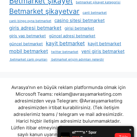
Betmarket şikayet
betmarket şikayet kategorisi
Betmarket şikayetvar
canli betmarket
casino sitesi betmarket
canlı bingo oyna betmarket
giris adresi betmarket
girisi betmarket
giris yap betmarket
güncel adresi betmarket
kayit betmarket
kayit betmarket
güncel betmarket
mobil betmarket
yeni giris betmarket
twitter betmarket
betmarket canlı oyunları
betmarket erişim adımları nelerdir
Avrasya'nın en büyük reklam platformunda olmak için
Microsoft Teams:
reklam@avrasyamarketing.com
adresimizden veya Telegram: @Avrasyamarketing
adresimizden irtibat kurabilirsiniz. (Tek iletişim
adreslerimiz teams / telegram ve mail adresimizdir.
Harici hiçbir iletişim adresimiz bulunmamaktadır.
Lütfen itibar etmeyiniz.) Türkiye yasalarına göre 7258
sayılı kanun uyarınca yasa dışı bahis oynamanın