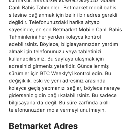
kurmaktır.
Betmarket kullanıcı arayüzü
Mobile
Canlı Bahis Tahminleri. Betmarket mobil bahis
sitesine bağlanmak için belirli bir adres gerekli
değildir. Telefonunuzdaki harika altyapı
sayesinde, en son Betmarket Mobile Canlı Bahis
Tahminlerini her yerden kolayca kontrol
edebilirsiniz. Böylece, bilgisayarınızdan yardım
almak için telefonunuzu veya tabletinizi
kullanabilirsiniz. Bu sayfaya ulaşmak için
adresinizi girmeniz yeterlidir. Güncellenmiş
sürümler için BTC Weekly’yi kontrol edin. Bu
değişiklik, eski ve yeni adresiniz arasında
kolayca geçiş yapmanızı sağlar, böylece nereye
giderseniz gidin bağlı kalabilirsiniz. Bu sadece
bilgisayarlarda değil. Bu süre zarfında akıllı
telefonunuzdan mola vermeyi unutmayın.
Betmarket Adres