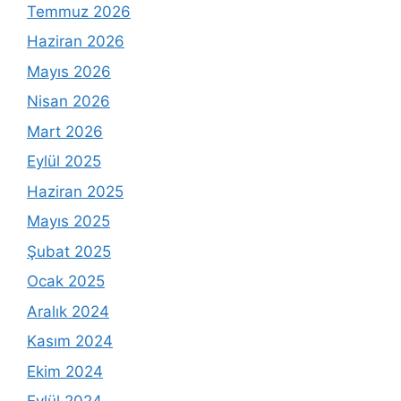
Temmuz 2026
Haziran 2026
Mayıs 2026
Nisan 2026
Mart 2026
Eylül 2025
Haziran 2025
Mayıs 2025
Şubat 2025
Ocak 2025
Aralık 2024
Kasım 2024
Ekim 2024