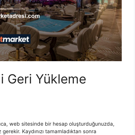
i Geri Yükleme
rıca, web sitesinde bir hesap oluşturduğunuzda,
z gerekir. Kaydınızı tamamladıktan sonra