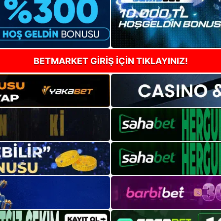
BETMARKET GİRİŞ İÇİN TIKLAYINIZ!