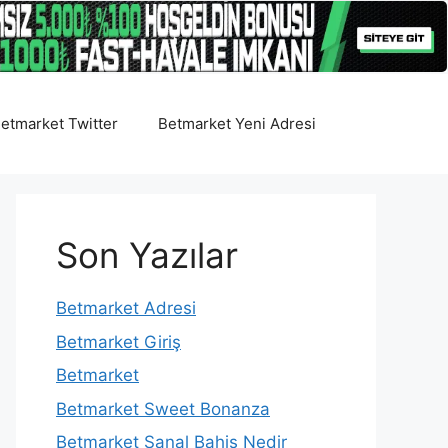
etmarket Twitter
Betmarket Yeni Adresi
Son Yazılar
Betmarket Adresi
Betmarket Giriş
Betmarket
Betmarket Sweet Bonanza
Betmarket Sanal Bahis Nedir