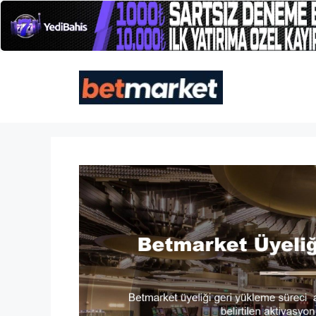
İçeriğe
atla