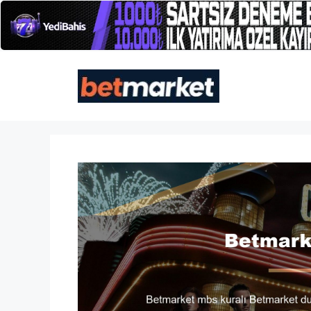
İçeriğe
atla