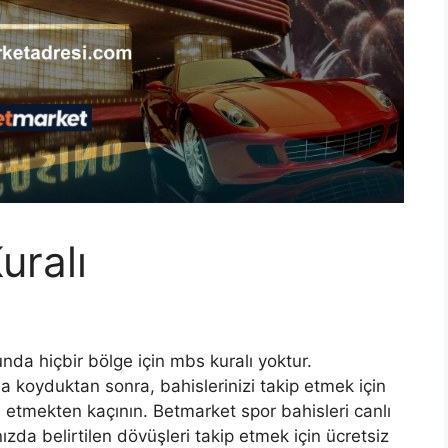
uralı
da hiçbir bölge için mbs kuralı yoktur.
na koyduktan sonra, bahislerinizi takip etmek için
ol etmekten kaçının. Betmarket spor bahisleri canlı
ızda belirtilen dövüşleri takip etmek için ücretsiz