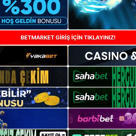
BETMARKET GİRİŞ İÇİN TIKLAYINIZ!