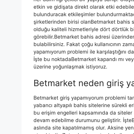
etkin ve gidişata direkt olarak etki edebil
bulunduracak etkileşimler bulundurmaktadı
şirketlerinden birisi olanBetmarket bahis
olduğu kaliteli hizmetleriyle dört dörtlük
görebilir.Betmarket bahis adresi üzerinden
bulabilirsiniz. Fakat çoğu kullanıcının z
yapamıyorum problemi ile karşılaştığını da
İşte bu noktadaBetmarket kapandı mı vey
üzerine yoğunlaşmak istiyoruz.
Betmarket neden giriş 
Betmarket giriş yapamıyorum problemi ta
yabancı altyapılı bahis sitelerine sürekli 
bu erişim engelleri kapsamında da siteler 
devam edebilme durumunu geliştirir. İşteB
aslında site kapatılmamış olur. Aksine ye