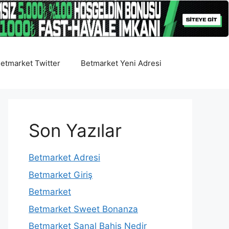
etmarket Twitter
Betmarket Yeni Adresi
Son Yazılar
Betmarket Adresi
Betmarket Giriş
Betmarket
Betmarket Sweet Bonanza
Betmarket Sanal Bahis Nedir