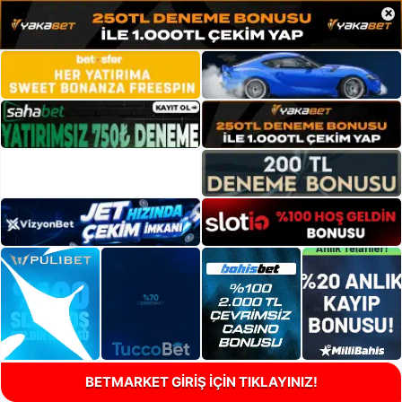
×
BETMARKET GİRİŞ İÇİN TIKLAYINIZ!