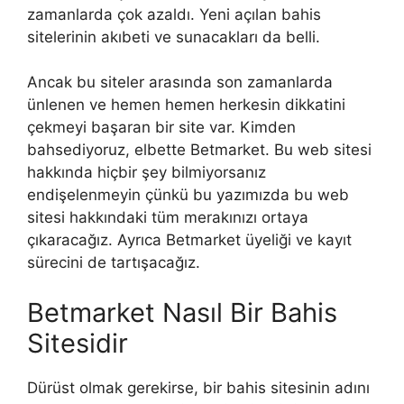
zamanlarda çok azaldı. Yeni açılan bahis
sitelerinin akıbeti ve sunacakları da belli.
Ancak bu siteler arasında son zamanlarda
ünlenen ve hemen hemen herkesin dikkatini
çekmeyi başaran bir site var. Kimden
bahsediyoruz, elbette Betmarket. Bu web sitesi
hakkında hiçbir şey bilmiyorsanız
endişelenmeyin çünkü bu yazımızda bu web
sitesi hakkındaki tüm merakınızı ortaya
çıkaracağız. Ayrıca Betmarket üyeliği ve kayıt
sürecini de tartışacağız.
Betmarket Nasıl Bir Bahis
Sitesidir
Dürüst olmak gerekirse, bir bahis sitesinin adını