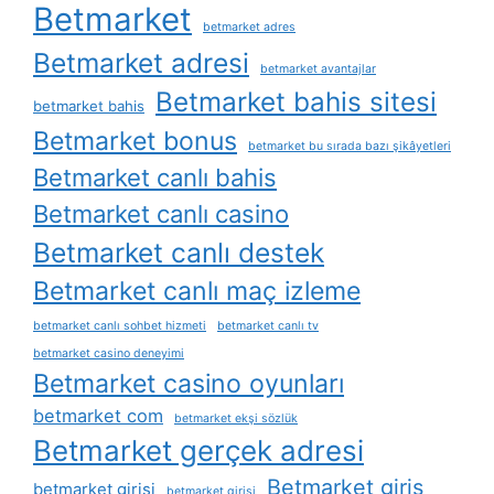
Betmarket
betmarket adres
Betmarket adresi
betmarket avantajlar
Betmarket bahis sitesi
betmarket bahis
Betmarket bonus
betmarket bu sırada bazı şikâyetleri
Betmarket canlı bahis
Betmarket canlı casino
Betmarket canlı destek
Betmarket canlı maç izleme
betmarket canlı sohbet hizmeti
betmarket canlı tv
betmarket casino deneyimi
Betmarket casino oyunları
betmarket com
betmarket ekşi sözlük
Betmarket gerçek adresi
Betmarket giriş
betmarket girisi
betmarket girisi