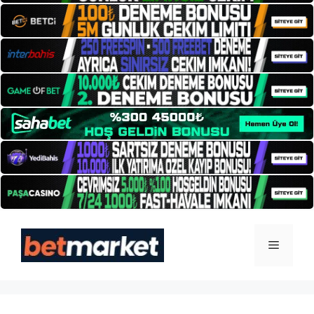
İçeriğe
atla
Menü