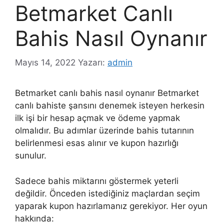
Betmarket Canlı
Bahis Nasıl Oynanır
Mayıs 14, 2022
Yazarı:
admin
Betmarket canlı bahis nasıl oynanır Betmarket
canlı bahiste şansını denemek isteyen herkesin
ilk işi bir hesap açmak ve ödeme yapmak
olmalıdır. Bu adımlar üzerinde bahis tutarının
belirlenmesi esas alınır ve kupon hazırlığı
sunulur.
Sadece bahis miktarını göstermek yeterli
değildir. Önceden istediğiniz maçlardan seçim
yaparak kupon hazırlamanız gerekiyor. Her oyun
hakkında: