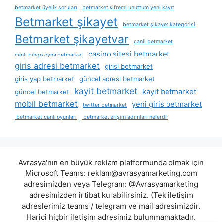
betmarket üyelik soruları
betmarket şifremi unuttum yeni kayıt
Betmarket şikayet
betmarket şikayet kategorisi
Betmarket şikayetvar
canli betmarket
casino sitesi betmarket
canlı bingo oyna betmarket
giris adresi betmarket
girisi betmarket
giris yap betmarket
güncel adresi betmarket
kayit betmarket
kayit betmarket
güncel betmarket
mobil betmarket
yeni giris betmarket
twitter betmarket
betmarket canlı oyunları
betmarket erişim adımları nelerdir
Avrasya'nın en büyük reklam platformunda olmak için
Microsoft Teams:
reklam@avrasyamarketing.com
adresimizden veya Telegram: @Avrasyamarketing
adresimizden irtibat kurabilirsiniz. (Tek iletişim
adreslerimiz teams / telegram ve mail adresimizdir.
Harici hiçbir iletişim adresimiz bulunmamaktadır.