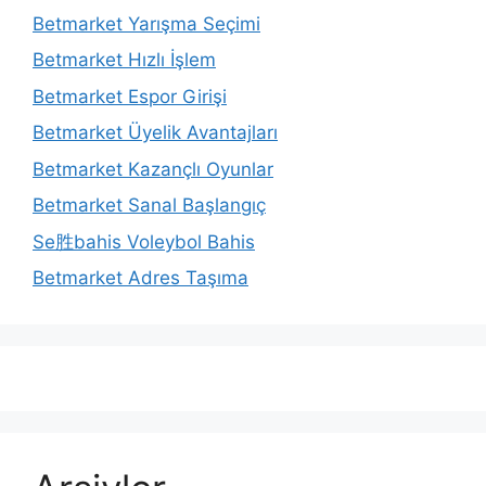
Betmarket Yarışma Seçimi
Betmarket Hızlı İşlem
Betmarket Espor Girişi
Betmarket Üyelik Avantajları
Betmarket Kazançlı Oyunlar
Betmarket Sanal Başlangıç
Se胜bahis Voleybol Bahis
Betmarket Adres Taşıma