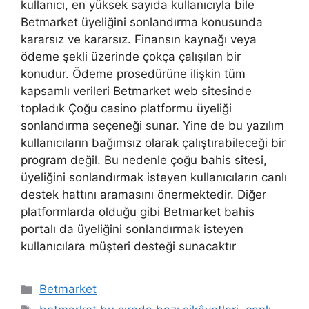
kullanıcı, en yüksek sayıda kullanıcıyla bile
Betmarket üyeliğini sonlandırma konusunda
kararsız ve kararsız. Finansın kaynağı veya
ödeme şekli üzerinde çokça çalışılan bir
konudur. Ödeme prosedürüne ilişkin tüm
kapsamlı verileri Betmarket web sitesinde
topladık Çoğu casino platformu üyeliği
sonlandırma seçeneği sunar. Yine de bu yazılım
kullanıcıların bağımsız olarak çalıştırabileceği bir
program değil. Bu nedenle çoğu bahis sitesi,
üyeliğini sonlandırmak isteyen kullanıcıların canlı
destek hattını aramasını önermektedir. Diğer
platformlarda olduğu gibi Betmarket bahis
portalı da üyeliğini sonlandırmak isteyen
kullanıcılara müşteri desteği sunacaktır
Kategoriler
Betmarket
Etiketler