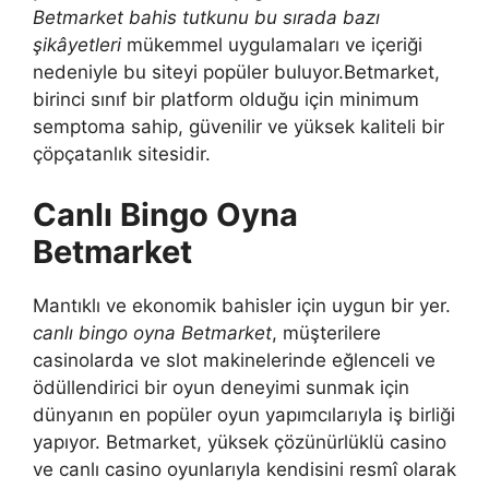
Betmarket bahis tutkunu bu sırada bazı
şikâyetleri
mükemmel uygulamaları ve içeriği
nedeniyle bu siteyi popüler buluyor.Betmarket,
birinci sınıf bir platform olduğu için minimum
semptoma sahip, güvenilir ve yüksek kaliteli bir
çöpçatanlık sitesidir.
Canlı Bingo Oyna
Betmarket
Mantıklı ve ekonomik bahisler için uygun bir yer.
canlı bingo oyna Betmarket
, müşterilere
casinolarda ve slot makinelerinde eğlenceli ve
ödüllendirici bir oyun deneyimi sunmak için
dünyanın en popüler oyun yapımcılarıyla iş birliği
yapıyor. Betmarket, yüksek çözünürlüklü casino
ve canlı casino oyunlarıyla kendisini resmî olarak