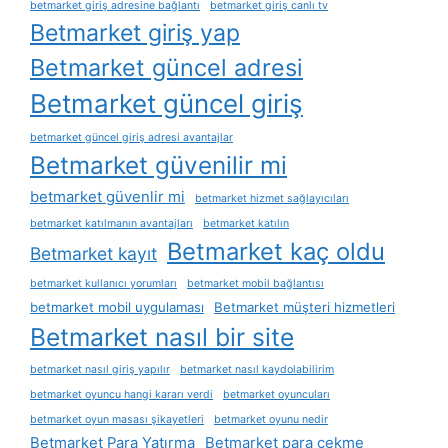
betmarket giriş adresine bağlantı
betmarket giriş canlı tv
Betmarket giriş yap
Betmarket güncel adresi
Betmarket güncel giriş
betmarket güncel giriş adresi avantajlar
Betmarket güvenilir mi
betmarket güvenlir mi
betmarket hizmet sağlayıcıları
betmarket katılmanın avantajları
betmarket katılın
Betmarket kaç oldu
Betmarket kayıt
betmarket kullanıcı yorumları
betmarket mobil bağlantısı
betmarket mobil uygulaması
Betmarket müşteri hizmetleri
Betmarket nasıl bir site
betmarket nasıl giriş yapılır
betmarket nasıl kaydolabilirim
betmarket oyuncu hangi kararı verdi
betmarket oyuncuları
betmarket oyun masası şikayetleri
betmarket oyunu nedir
Betmarket Para Yatırma
Betmarket para çekme