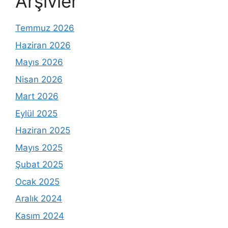
Arşivler
Temmuz 2026
Haziran 2026
Mayıs 2026
Nisan 2026
Mart 2026
Eylül 2025
Haziran 2025
Mayıs 2025
Şubat 2025
Ocak 2025
Aralık 2024
Kasım 2024