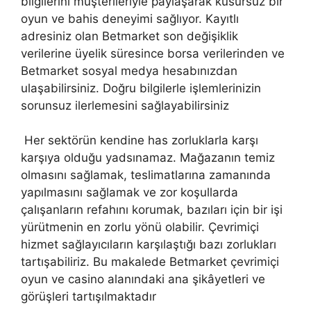
bilgilerini müşterileriyle paylaşarak kusursuz bir
oyun ve bahis deneyimi sağlıyor. Kayıtlı
adresiniz olan Betmarket son değişiklik
verilerine üyelik süresince borsa verilerinden ve
Betmarket sosyal medya hesabınızdan
ulaşabilirsiniz. Doğru bilgilerle işlemlerinizin
sorunsuz ilerlemesini sağlayabilirsiniz
Her sektörün kendine has zorluklarla karşı
karşıya olduğu yadsınamaz. Mağazanın temiz
olmasını sağlamak, teslimatlarına zamanında
yapılmasını sağlamak ve zor koşullarda
çalışanların refahını korumak, bazıları için bir işi
yürütmenin en zorlu yönü olabilir. Çevrimiçi
hizmet sağlayıcıların karşılaştığı bazı zorlukları
tartışabiliriz. Bu makalede Betmarket çevrimiçi
oyun ve casino alanındaki ana şikâyetleri ve
görüşleri tartışılmaktadır