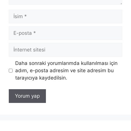
İsim
E-
posta
İnternet
sitesi
Daha sonraki yorumlarımda kullanılması için
adım, e-posta adresim ve site adresim bu
tarayıcıya kaydedilsin.