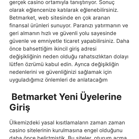
gerçek casino ortamıyla tanıştırıyor. Sonuç
olarak eğlencenize katılarak eğlenebilirsiniz.
Betmarket, web sitesinde en çok aranan
finansal ürünleri sunuyor. Paranızı yatırmanın ve
geri almanın hızlı ve güvenli yolu sayesinde
güvenle ve emniyetle ticaret yapabilirsiniz. Daha
önce bahsettiğim ikincil giriş adresi
değişikliğinin neden olduğu rahatsızlıktan dolayı
lütfen özrümü kabul edin. Ayrıca değişikliğin
nedenlerini ve güvenliğinizi sağlamak için
uyguladığımız önlemleri de anlatacağım
Betmarket Yeni Üyelerine
Giriş
Ülkemizdeki yasal kısıtlamaların zaman zaman
casino sitelerinin kurulmasına engel olduğunu
daha önce belirtmiştik. Bu siteler, oturum açma