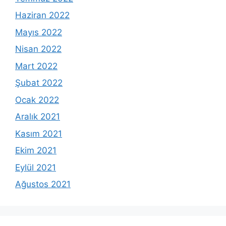
Haziran 2022
Mayıs 2022
Nisan 2022
Mart 2022
Şubat 2022
Ocak 2022
Aralık 2021
Kasım 2021
Ekim 2021
Eylül 2021
Ağustos 2021