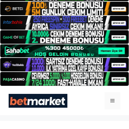
İçeriğe
atla
Menü