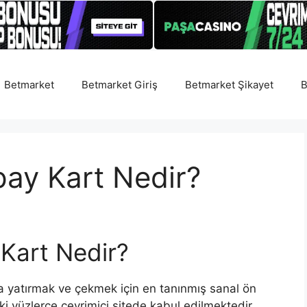
Betmarket
Betmarket Giriş
Betmarket Şikayet
B
ay Kart Nedir?
Kart Nedir?
a yatırmak ve çekmek için en tanınmış sanal ön
ki yüzlerce çevrimiçi sitede kabul edilmektedir.