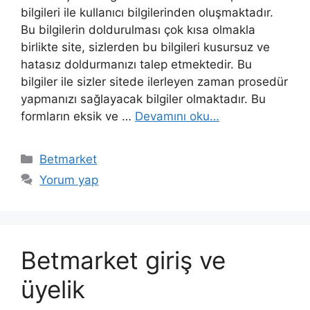
bilgileri ile kullanıcı bilgilerinden oluşmaktadır.
Bu bilgilerin doldurulması çok kısa olmakla
birlikte site, sizlerden bu bilgileri kusursuz ve
hatasız doldurmanızı talep etmektedir. Bu
bilgiler ile sizler sitede ilerleyen zaman prosedür
yapmanızı sağlayacak bilgiler olmaktadır. Bu
formların eksik ve …
Devamını oku…
Kategoriler
Betmarket
Yorum yap
Betmarket giriş ve
üyelik