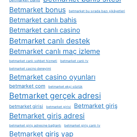
betmarket bahis
Betmarket bonus
betmarket bu sırada bazı şikâyetleri
Betmarket canlı bahis
Betmarket canlı casino
Betmarket canlı destek
Betmarket canlı maç izleme
betmarket canlı sohbet hizmeti
betmarket canlı tv
betmarket casino deneyimi
Betmarket casino oyunları
betmarket com
betmarket ekşi sözlük
Betmarket gerçek adresi
Betmarket giriş
betmarket girisi
betmarket girisi
Betmarket giriş adresi
betmarket giriş adresine bağlantı
betmarket giriş canlı tv
Betmarket giriş yap