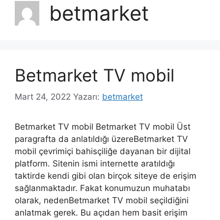
betmarket
Betmarket TV mobil
Mart 24, 2022
Yazarı:
betmarket
Betmarket TV mobil Betmarket TV mobil Üst
paragrafta da anlatıldığı üzereBetmarket TV
mobil çevrimiçi bahisçiliğe dayanan bir dijital
platform. Sitenin ismi internette aratıldığı
taktirde kendi gibi olan birçok siteye de erişim
sağlanmaktadır. Fakat konumuzun muhatabı
olarak, nedenBetmarket TV mobil seçildiğini
anlatmak gerek. Bu açıdan hem basit erişim