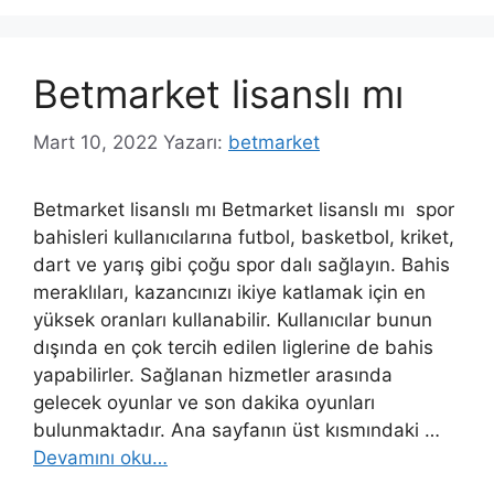
Betmarket lisanslı mı
Mart 10, 2022
Yazarı:
betmarket
Betmarket lisanslı mı Betmarket lisanslı mı spor
bahisleri kullanıcılarına futbol, basketbol, kriket,
dart ve yarış gibi çoğu spor dalı sağlayın. Bahis
meraklıları, kazancınızı ikiye katlamak için en
yüksek oranları kullanabilir. Kullanıcılar bunun
dışında en çok tercih edilen liglerine de bahis
yapabilirler. Sağlanan hizmetler arasında
gelecek oyunlar ve son dakika oyunları
bulunmaktadır. Ana sayfanın üst kısmındaki …
Devamını oku…