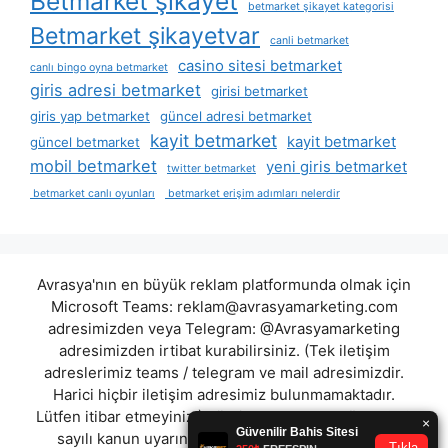
Betmarket şikayet
betmarket şikayet kategorisi
Betmarket şikayetvar
canli betmarket
casino sitesi betmarket
canlı bingo oyna betmarket
giris adresi betmarket
girisi betmarket
giris yap betmarket
güncel adresi betmarket
kayit betmarket
kayit betmarket
güncel betmarket
mobil betmarket
yeni giris betmarket
twitter betmarket
betmarket canlı oyunları
betmarket erişim adımları nelerdir
Avrasya'nın en büyük reklam platformunda olmak için
Microsoft Teams:
reklam@avrasyamarketing.com
adresimizden veya Telegram: @Avrasyamarketing
adresimizden irtibat kurabilirsiniz. (Tek iletişim
adreslerimiz teams / telegram ve mail adresimizdir.
Harici hiçbir iletişim adresimiz bulunmamaktadır.
Lütfen itibar etmeyiniz.) Türkiye yasalarına göre 7258
sayılı kanun uyarınca yasa dışı bahis oynamanın