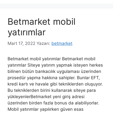
Betmarket mobil
yatırımlar
Mart 17, 2022
Yazarı:
betmarket
Betmarket mobil yatırımlar Betmarket mobil
yatırımlar Siteye yatırım yapmak isteyen herkes
bilinen bütün bankacılık uygulaması üzerinden
prosedür yapma hakkına sahipler. Bunlar EFT,
kredi kartı ve havale gibi tekniklerden oluşuyor.
Bu tekniklerden birini kullanarak siteye para
yükleyenlerBetmarket yeni giriş adresi
üzerinden birden fazla bonus da alabiliyorlar.
Mobil yatırımlar yapılırken güven esas