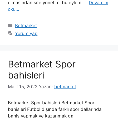
olmasından site yönetimi bu eylemi …
Devamını
oku…
Kategoriler
Betmarket
Yorum yap
Betmarket Spor
bahisleri
Mart 15, 2022
Yazarı:
betmarket
Betmarket Spor bahisleri Betmarket Spor
bahisleri Futbol dışında farklı spor dallarında
bahis yapmak ve kazanmak da