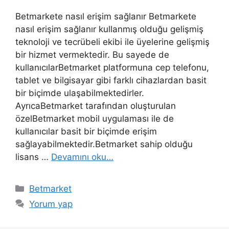
Betmarkete nasıl erişim sağlanır Betmarkete
nasıl erişim sağlanır kullanmış olduğu gelişmiş
teknoloji ve tecrübeli ekibi ile üyelerine gelişmiş
bir hizmet vermektedir. Bu sayede de
kullanıcılarBetmarket platformuna cep telefonu,
tablet ve bilgisayar gibi farklı cihazlardan basit
bir biçimde ulaşabilmektedirler.
AyrıcaBetmarket tarafından oluşturulan
özelBetmarket mobil uygulaması ile de
kullanıcılar basit bir biçimde erişim
sağlayabilmektedir.Betmarket sahip olduğu
lisans …
Devamını oku…
Kategoriler
Betmarket
Yorum yap