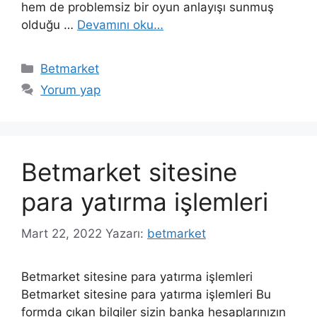
hem de problemsiz bir oyun anlayışı sunmuş
olduğu …
Devamını oku…
Kategoriler
Betmarket
Yorum yap
Betmarket sitesine
para yatırma işlemleri
Mart 22, 2022
Yazarı:
betmarket
Betmarket sitesine para yatırma işlemleri
Betmarket sitesine para yatırma işlemleri Bu
formda çıkan bilgiler sizin banka hesaplarınızın