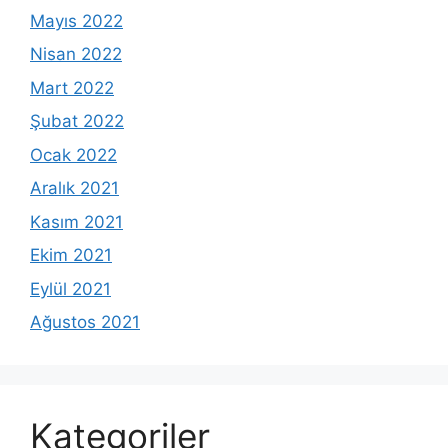
Mayıs 2022
Nisan 2022
Mart 2022
Şubat 2022
Ocak 2022
Aralık 2021
Kasım 2021
Ekim 2021
Eylül 2021
Ağustos 2021
Kategoriler