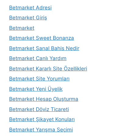
Betmarket Adresi
Betmarket Giriş
Betmarket
Betmarket Sweet Bonanza
Betmarket Sanal Bahis Nedir
Betmarket Canlı Yardım
Betmarket Kararlı Site Özellikleri
Betmarket Site Yorumları
Betmarket Yeni Üyelik
Betmarket Hesap Oluşturma
Betmarket Döviz Ticareti
Betmarket Şikayet Konuları
Betmarket Yarışma Seçimi